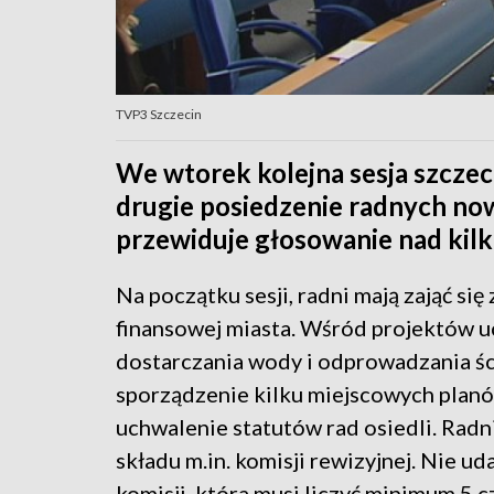
TVP3 Szczecin
We wtorek kolejna sesja szczeci
drugie posiedzenie radnych now
przewiduje głosowanie nad kilk
Na początku sesji, radni mają zająć si
finansowej miasta. Wśród projektów uc
dostarczania wody i odprowadzania śc
sporządzenie kilku miejscowych plan
uchwalenie statutów rad osiedli. Radn
składu m.in. komisji rewizyjnej. Nie uda
komisji, która musi liczyć minimum 5 c