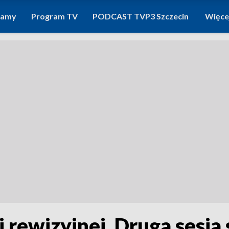
ramy
Program TV
PODCAST TVP3 Szczecin
Więce
 rewizyjnej. Druga sesja 