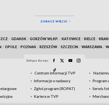
ZOBACZ WIĘCEJ
SZCZ
/
GDAŃSK
/
GORZÓW WLKP.
/
KATOWICE
/
KIELCE
/
KRA
N
/
OPOLE
/
POZNAŃ
/
RZESZÓW
/
SZCZECIN
/
WARSZAWA
/
W
Dołącz do nas:
Centrum informacji TVP
Naziemna
Informacje o nadawcy
Program d
zetargowe
Zgłoś program (ROPAT)
Serwis fo
wizyjna
Kariera w TVP
Merchandi