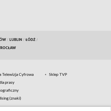
KÓW
/
LUBLIN
/
ŁÓDŹ
/
ROCŁAW
 Telewizja Cyfrowa
Sklep TVP
la prasy
tograficzny
sing (znaki)