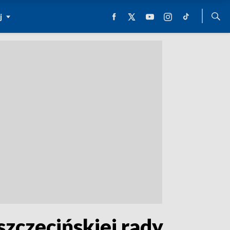
j
szczecińskiej rady