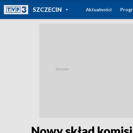
POWRÓT DO
SZCZECIN
Aktualności
Prog
TVP REGIONY
Nowy skład komisji