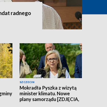
andat radnego
SZCZECIN
Mokradła Pyszka z wizytą
 gminy
minister klimatu. Nowe
plany samorządu [ZDJĘCIA,
WIDEO]