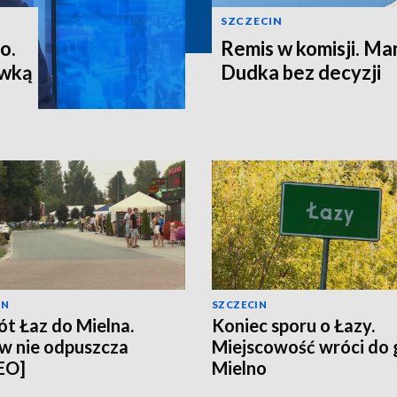
SZCZECIN
o.
Remis w komisji. M
ewką
Dudka bez decyzji
IN
SZCZECIN
t Łaz do Mielna.
Koniec sporu o Łazy.
w nie odpuszcza
Miejscowość wróci do
EO]
Mielno