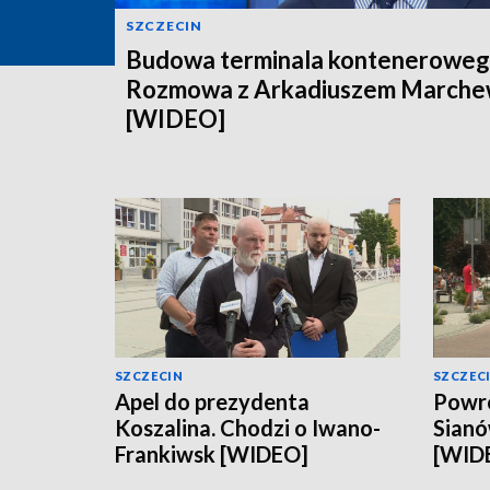
SZCZECIN
Budowa terminala konteneroweg
Rozmowa z Arkadiuszem March
[WIDEO]
SZCZECIN
SZCZEC
Apel do prezydenta
Powró
Koszalina. Chodzi o Iwano-
Sianó
Frankiwsk [WIDEO]
[WID