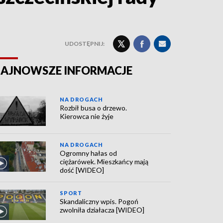
UDOSTĘPNIJ:
AJNOWSZE INFORMACJE
NA DROGACH
Rozbił busa o drzewo.
Kierowca nie żyje
NA DROGACH
Ogromny hałas od
ciężarówek. Mieszkańcy mają
dość [WIDEO]
SPORT
Skandaliczny wpis. Pogoń
zwolniła działacza [WIDEO]