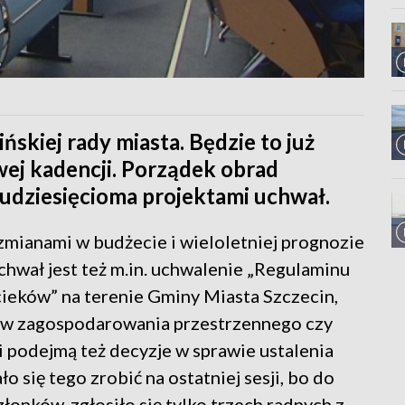
ńskiej rady miasta. Będzie to już
ej kadencji. Porządek obrad
udziesięcioma projektami uchwał.
ę zmianami w budżecie i wieloletniej prognozie
hwał jest też m.in. uchwalenie „Regulaminu
ieków” na terenie Gminy Miasta Szczecin,
ów zagospodarowania przestrzennego czy
i podejmą też decyzje w sprawie ustalenia
ło się tego zrobić na ostatniej sesji, bo do
złonków, zgłosiło się tylko trzech radnych z