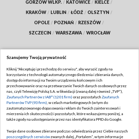
GORZÓW WLKP.
/
KATOWICE
/
KIELCE
/
KRAKÓW
/
LUBLIN
/
ŁÓDŹ
/
OLSZTYN
/
OPOLE
/
POZNAŃ
/
RZESZÓW
/
SZCZECIN
/
WARSZAWA
/
WROCŁAW
Szanujemy Twoją prywatność
Dołącz do nas:
Kliknij "Akceptuję i przechodzę do serwisu", aby wyrazić zgody na
korzystanie z technologii automatycznego śledzenia i zbierania danych,
TVP
dostęp do informacji na Twoim urządzeniu końcowym i ich
Abonament TVP
przechowywanie oraz na przetwarzanie Twoich danych osobowych przez
Regulamin TVP
nas, czyli Telewizję Polską S.A. w likwidacji (zwaną dalej również „TVP”),
Emisja w TVP
Polityka prywatności
Zaufanych Partnerów z IAB* (1201 firm)
oraz pozostałych
Zaufanych
Partnerów TVP (93 firm)
, w celach marketingowych (w tym do
Centrum informacji TVP
Moje zgody
zautomatyzowanego dopasowania reklam do Twoich zainteresowań i
mierzenia ich skuteczności) i pozostałych, które wskazujemy poniżej, a
Naziemna Telewizja Cyfrowa
Pomoc
także zgody na udostępnianie przez nas identyfikatora PPID do Google.
Sklep TVP
Biuro reklamy
Twoje dane osobowe zbierane podczas odwiedzania przez Ciebie naszych
Rada Programowa
Kontakt
poszczególnych serwisów
zwanych dalej „Portalem”, w tym informacje