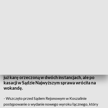
TVP3 Szczecin
We wtorek, 18 grudnia ma zapaść wyrok w sprawie
sędziego z Kościerzyny, który brał łapówki od
pospolitych przestępców. Za przyjęcie 100 tysięcy
złotych i korzyści majątkowych, Janusz K. odsiaduje
już karę orzeczoną w dwóch instancjach, ale po
kasacji w Sądzie Najwyższym sprawa wróciła na
wokandę.
- Wszczęto przed Sądem Rejonowym w Koszalinie
postępowanie o wydanie nowego wyroku łącznego, który