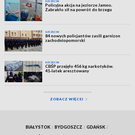
SZCZECIN
Policyjna akcja na jeziorze Jamno.
Zabrakło sił na powrót do brzegu
SZCZECIN
84 nowych policjantów zasili garnizon
zachodniopomorski
SZCZECIN
CBŚP przejęło 456 kg narkotyków.
41‑latek aresztowany
ZOBACZ WIĘCEJ
BIAŁYSTOK
/
BYDGOSZCZ
/
GDAŃSK
/