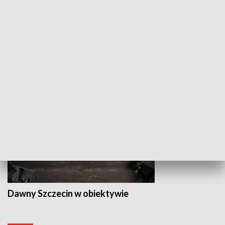
Z indeksem w ręku
Droga po suk
HISTORIA
Dawny Szczecin w obiektywie