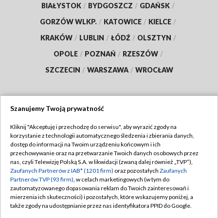
BIAŁYSTOK
/
BYDGOSZCZ
/
GDAŃSK
/
GORZÓW WLKP.
/
KATOWICE
/
KIELCE
/
KRAKÓW
/
LUBLIN
/
ŁÓDŹ
/
OLSZTYN
/
OPOLE
/
POZNAŃ
/
RZESZÓW
/
SZCZECIN
/
WARSZAWA
/
WROCŁAW
Szanujemy Twoją prywatność
Dołącz do nas:
Kliknij "Akceptuję i przechodzę do serwisu", aby wyrazić zgody na
korzystanie z technologii automatycznego śledzenia i zbierania danych,
TVP
dostęp do informacji na Twoim urządzeniu końcowym i ich
Abonament TVP
przechowywanie oraz na przetwarzanie Twoich danych osobowych przez
Regulamin TVP
nas, czyli Telewizję Polską S.A. w likwidacji (zwaną dalej również „TVP”),
Emisja w TVP
Polityka prywatności
Zaufanych Partnerów z IAB* (1201 firm)
oraz pozostałych
Zaufanych
Partnerów TVP (93 firm)
, w celach marketingowych (w tym do
Centrum informacji TVP
Moje zgody
zautomatyzowanego dopasowania reklam do Twoich zainteresowań i
mierzenia ich skuteczności) i pozostałych, które wskazujemy poniżej, a
Naziemna Telewizja Cyfrowa
Pomoc
także zgody na udostępnianie przez nas identyfikatora PPID do Google.
Sklep TVP