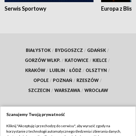
Serwis Sportowy
Europa z Blisk
BIAŁYSTOK
/
BYDGOSZCZ
/
GDAŃSK
/
GORZÓW WLKP.
/
KATOWICE
/
KIELCE
/
KRAKÓW
/
LUBLIN
/
ŁÓDŹ
/
OLSZTYN
/
OPOLE
/
POZNAŃ
/
RZESZÓW
/
SZCZECIN
/
WARSZAWA
/
WROCŁAW
Szanujemy Twoją prywatność
Dołącz do nas:
Kliknij "Akceptuję i przechodzę do serwisu", aby wyrazić zgody na
korzystanie z technologii automatycznego śledzenia i zbierania danych,
TVP