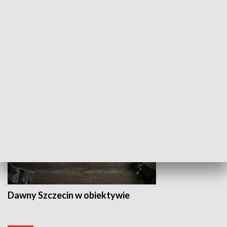
Z indeksem w ręku
Droga po suk
HISTORIA
Dawny Szczecin w obiektywie