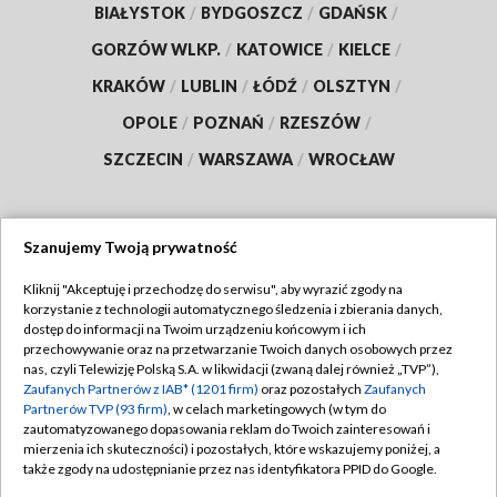
BIAŁYSTOK
/
BYDGOSZCZ
/
GDAŃSK
/
GORZÓW WLKP.
/
KATOWICE
/
KIELCE
/
KRAKÓW
/
LUBLIN
/
ŁÓDŹ
/
OLSZTYN
/
OPOLE
/
POZNAŃ
/
RZESZÓW
/
SZCZECIN
/
WARSZAWA
/
WROCŁAW
Szanujemy Twoją prywatność
Dołącz do nas:
Kliknij "Akceptuję i przechodzę do serwisu", aby wyrazić zgody na
korzystanie z technologii automatycznego śledzenia i zbierania danych,
TVP
dostęp do informacji na Twoim urządzeniu końcowym i ich
Abonament TVP
przechowywanie oraz na przetwarzanie Twoich danych osobowych przez
Regulamin TVP
nas, czyli Telewizję Polską S.A. w likwidacji (zwaną dalej również „TVP”),
Emisja w TVP
Polityka prywatności
Zaufanych Partnerów z IAB* (1201 firm)
oraz pozostałych
Zaufanych
Partnerów TVP (93 firm)
, w celach marketingowych (w tym do
Centrum informacji TVP
Moje zgody
zautomatyzowanego dopasowania reklam do Twoich zainteresowań i
mierzenia ich skuteczności) i pozostałych, które wskazujemy poniżej, a
Naziemna Telewizja Cyfrowa
Pomoc
także zgody na udostępnianie przez nas identyfikatora PPID do Google.
Sklep TVP