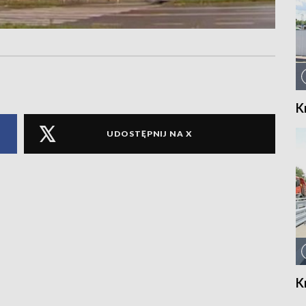
K
UDOSTĘPNIJ NA X
K