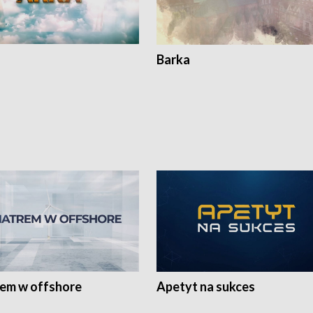
Barka
rem w offshore
Apetyt na sukces