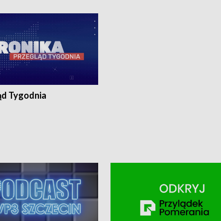
ronika@tvp.pl.
e-mail: kronika@tvp.pl.
ąd Tygodnia