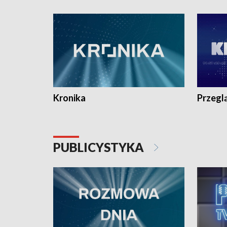
e-mail: kronika@tvp.pl.
e-mail: k
Kronika
Przegl
PUBLICYSTYKA