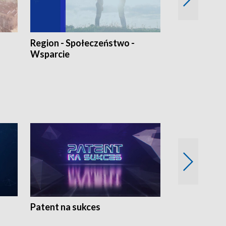
Region - Społeczeństwo -
Bez Barier
Wsparcie
Patent na sukces
Rolnictwo w 