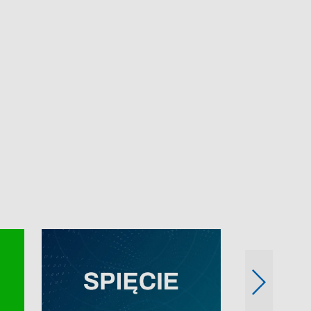
e-mail: kronika@tvp.pl.
e-mail: kronika@t