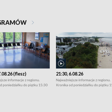
OGRAMÓW
7.08.26 (flesz)
21:30, 6.08.26
jsze informacje z regionu.
Najważniejsze informacje z regionu.
d poniedziałku do piątku 15:30
Kronika od poniedziałku do piątku 1
16:30 (+ rozmowa), 18:30, 21:30.
(flesz), 16:30 (+ rozmowa), 18:30, 21
y i święta 15:30 i 16:30
W weekendy i święta 15:30 i 16:30
8:30 i 21:30. Dziennikarze czekają
(flesz), 18:30 i 21:30. Dziennikarze c
a zgłoszenia: Szczecin - tel. 91-
na Państwa zgłoszenia: Szczecin - te
0, Koszalin - tel. 94-34-50-054,
4 8-10-400, Koszalin - tel. 94-34-50