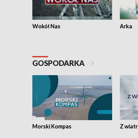
Wokół Nas
Arka
GOSPODARKA
Morski Kompas
Z wiat