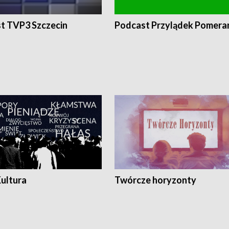
t TVP3 Szczecin
Podcast Przylądek Pomera
Kultura
Twórcze horyzonty