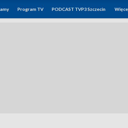
ramy
Program TV
PODCAST TVP3 Szczecin
Więce