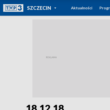
POWRÓT DO
SZCZECIN
Aktualności
Prog
TVP REGIONY
18.12.18