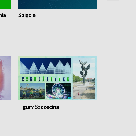
nia
Spięcie
Niedziałkow
Figury Szczecina