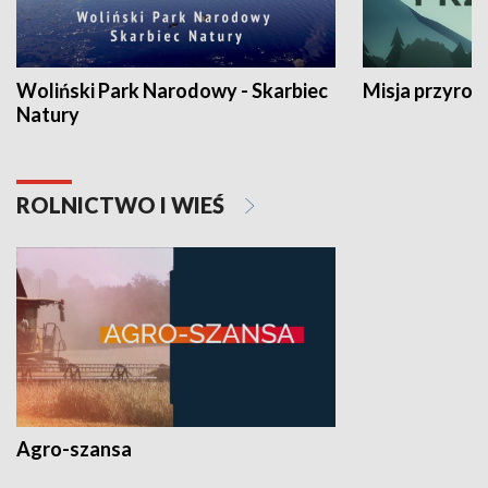
Woliński Park Narodowy - Skarbiec
Misja przyrod
Natury
ROLNICTWO I WIEŚ
Agro-szansa