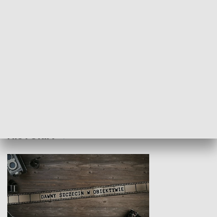
Z indeksem w ręku
Droga po suk
HISTORIA