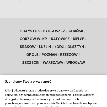
BIAŁYSTOK
/
BYDGOSZCZ
/
GDAŃSK
/
GORZÓW WLKP.
/
KATOWICE
/
KIELCE
/
KRAKÓW
/
LUBLIN
/
ŁÓDŹ
/
OLSZTYN
/
OPOLE
/
POZNAŃ
/
RZESZÓW
/
SZCZECIN
/
WARSZAWA
/
WROCŁAW
Szanujemy Twoją prywatność
Dołącz do nas:
Kliknij "Akceptuję i przechodzę do serwisu", aby wyrazić zgody na
korzystanie z technologii automatycznego śledzenia i zbierania danych,
TVP
dostęp do informacji na Twoim urządzeniu końcowym i ich
Abonament TVP
przechowywanie oraz na przetwarzanie Twoich danych osobowych przez
Regulamin TVP