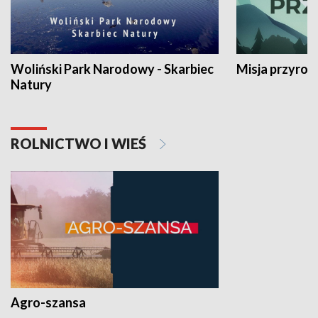
Woliński Park Narodowy - Skarbiec
Misja przyrod
Natury
ROLNICTWO I WIEŚ
Agro-szansa