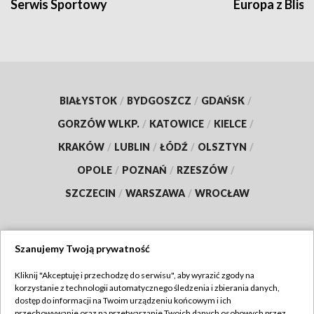
Serwis Sportowy
Europa z Blisk
BIAŁYSTOK
/
BYDGOSZCZ
/
GDAŃSK
/
GORZÓW WLKP.
/
KATOWICE
/
KIELCE
/
KRAKÓW
/
LUBLIN
/
ŁÓDŹ
/
OLSZTYN
/
OPOLE
/
POZNAŃ
/
RZESZÓW
/
SZCZECIN
/
WARSZAWA
/
WROCŁAW
Szanujemy Twoją prywatność
Dołącz do nas:
Kliknij "Akceptuję i przechodzę do serwisu", aby wyrazić zgody na
korzystanie z technologii automatycznego śledzenia i zbierania danych,
TVP
dostęp do informacji na Twoim urządzeniu końcowym i ich
Abonament TVP
przechowywanie oraz na przetwarzanie Twoich danych osobowych przez