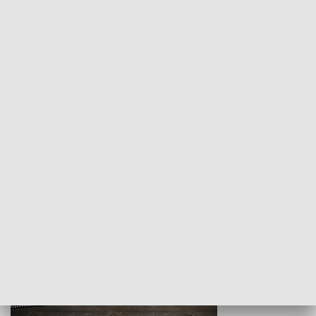
Z indeksem w ręku
Droga po suk
HISTORIA