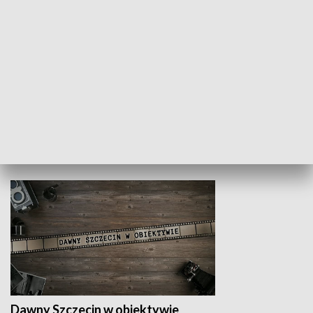
Z indeksem w ręku
Droga po suk
HISTORIA
Dawny Szczecin w obiektywie