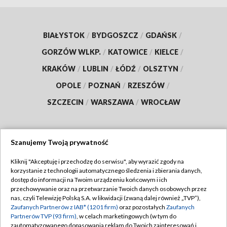
BIAŁYSTOK
/
BYDGOSZCZ
/
GDAŃSK
/
GORZÓW WLKP.
/
KATOWICE
/
KIELCE
/
KRAKÓW
/
LUBLIN
/
ŁÓDŹ
/
OLSZTYN
/
OPOLE
/
POZNAŃ
/
RZESZÓW
/
SZCZECIN
/
WARSZAWA
/
WROCŁAW
Szanujemy Twoją prywatność
Dołącz do nas:
Kliknij "Akceptuję i przechodzę do serwisu", aby wyrazić zgody na
korzystanie z technologii automatycznego śledzenia i zbierania danych,
TVP
dostęp do informacji na Twoim urządzeniu końcowym i ich
Abonament TVP
przechowywanie oraz na przetwarzanie Twoich danych osobowych przez
Regulamin TVP
nas, czyli Telewizję Polską S.A. w likwidacji (zwaną dalej również „TVP”),
Emisja w TVP
Polityka prywatności
Zaufanych Partnerów z IAB* (1201 firm)
oraz pozostałych
Zaufanych
Partnerów TVP (93 firm)
, w celach marketingowych (w tym do
Centrum informacji TVP
Moje zgody
zautomatyzowanego dopasowania reklam do Twoich zainteresowań i