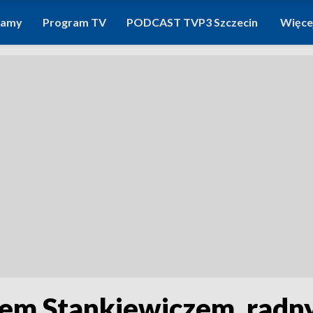
ramy
Program TV
PODCAST TVP3 Szczecin
Więce
em Stankiewiczem, radn