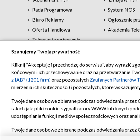
Rada Programowa
System NOS
Biuro Reklamy
Ogłoszenie pr
Oferta Handlowa
Akademia Tele
Telegazeta ogłoszenia
Szanujemy Twoją prywatność
Regulamin TVP
Kliknij "Akceptuję i przechodzę do serwisu", aby wyrazić zg
końcowym i ich przechowywanie oraz na przetwarzanie Twoich
z IAB* (1201 firm)
oraz pozostałych
Zaufanych Partnerów T
mierzenia ich skuteczności) i pozostałych, które wskazujemy
Twoje dane osobowe zbierane podczas odwiedzania przez 
takich jak: pliki cookie, sygnalizatory WWW lub innych pod
udostępnianie funkcji mediów społecznościowych oraz anali
Twoje dane osobowe zbierane podczas odwiedzania przez 
plików cookie, informacje o Twoich wyszukiwaniach w serwi