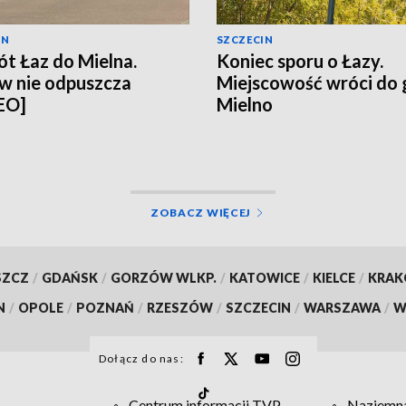
IN
SZCZECIN
t Łaz do Mielna.
Koniec sporu o Łazy.
w nie odpuszcza
Miejscowość wróci do
EO]
Mielno
ZOBACZ WIĘCEJ
SZCZ
/
GDAŃSK
/
GORZÓW WLKP.
/
KATOWICE
/
KIELCE
/
KRA
N
/
OPOLE
/
POZNAŃ
/
RZESZÓW
/
SZCZECIN
/
WARSZAWA
/
W
Dołącz do nas:
Centrum informacji TVP
Naziemna