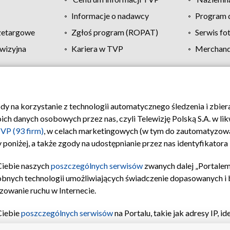
Informacje o nadawcy
Program d
zetargowe
Zgłoś program (ROPAT)
Serwis fo
wizyjna
Kariera w TVP
Merchandi
Polityka prywatności
Moje zgody
Pomoc
Biuro re
ody na korzystanie z technologii automatycznego śledzenia i zbie
 danych osobowych przez nas, czyli Telewizję Polską S.A. w likw
VP (93 firm)
, w celach marketingowych (w tym do zautomatyzow
 poniżej, a także zgody na udostępnianie przez nas identyfikator
Ciebie naszych
poszczególnych serwisów
zwanych dalej „Portalem
obnych technologii umożliwiających świadczenie dopasowanych i be
zowanie ruchu w Internecie.
Ciebie
poszczególnych serwisów
na Portalu, takie jak adresy IP, 
sach Portalu czy historia odwiedzin będą przetwarzane przez TV