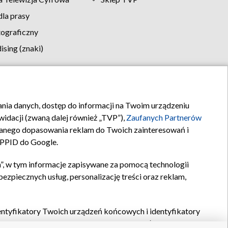
la prasy
tograficzny
sing (znaki)
klamy
Kontakt
rania danych, dostęp do informacji na Twoim urządzeniu
idacji (zwaną dalej również „TVP”),
Zaufanych Partnerów
anego dopasowania reklam do Twoich zainteresowań i
a PPID do Google.
”, w tym informacje zapisywane za pomocą technologii
zpiecznych usług, personalizację treści oraz reklam,
identyfikatory Twoich urządzeń końcowych i identyfikatory
P,
Zaufanych Partnerów z IAB
oraz pozostałych
Zaufanych