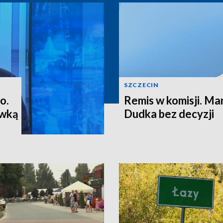
SZCZECIN
o.
Remis w komisji. M
ewką
Dudka bez decyzji