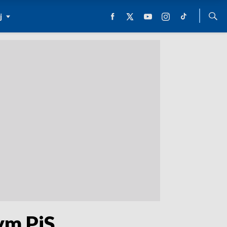
j
ym PiS