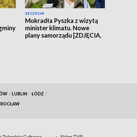
SZCZECIN
Mokradła Pyszka z wizytą
 gminy
minister klimatu. Nowe
plany samorządu [ZDJĘCIA,
WIDEO]
KÓW
/
LUBLIN
/
ŁÓDŹ
/
ROCŁAW
 Telewizja Cyfrowa
Sklep TVP