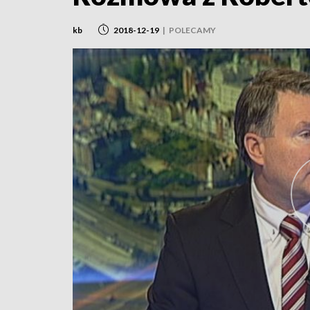
kb
2018-12-19
|
POLECAMY