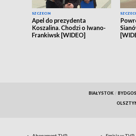
SZCZECIN
SZCZEC
Apel do prezydenta
Powró
Koszalina. Chodzi o Iwano-
Sianó
Frankiwsk [WIDEO]
[WID
BIAŁYSTOK
/
BYDGO
OLSZTY
Abonament TVP
Emisja w TVP