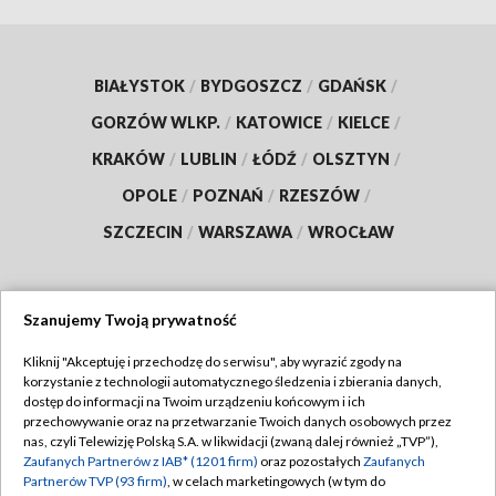
BIAŁYSTOK
/
BYDGOSZCZ
/
GDAŃSK
/
GORZÓW WLKP.
/
KATOWICE
/
KIELCE
/
KRAKÓW
/
LUBLIN
/
ŁÓDŹ
/
OLSZTYN
/
OPOLE
/
POZNAŃ
/
RZESZÓW
/
SZCZECIN
/
WARSZAWA
/
WROCŁAW
Szanujemy Twoją prywatność
Dołącz do nas:
Kliknij "Akceptuję i przechodzę do serwisu", aby wyrazić zgody na
korzystanie z technologii automatycznego śledzenia i zbierania danych,
TVP
dostęp do informacji na Twoim urządzeniu końcowym i ich
Abonament TVP
przechowywanie oraz na przetwarzanie Twoich danych osobowych przez
Regulamin TVP
nas, czyli Telewizję Polską S.A. w likwidacji (zwaną dalej również „TVP”),
Emisja w TVP
Polityka prywatności
Zaufanych Partnerów z IAB* (1201 firm)
oraz pozostałych
Zaufanych
Partnerów TVP (93 firm)
, w celach marketingowych (w tym do
Centrum informacji TVP