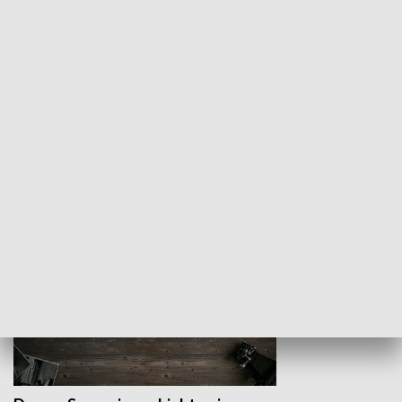
Z indeksem w ręku
Droga po suk
HISTORIA