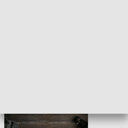
Z indeksem w ręku
Droga po suk
HISTORIA