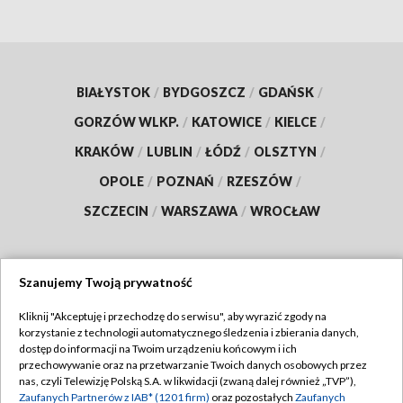
BIAŁYSTOK
/
BYDGOSZCZ
/
GDAŃSK
/
GORZÓW WLKP.
/
KATOWICE
/
KIELCE
/
KRAKÓW
/
LUBLIN
/
ŁÓDŹ
/
OLSZTYN
/
OPOLE
/
POZNAŃ
/
RZESZÓW
/
SZCZECIN
/
WARSZAWA
/
WROCŁAW
Szanujemy Twoją prywatność
Dołącz do nas:
Kliknij "Akceptuję i przechodzę do serwisu", aby wyrazić zgody na
korzystanie z technologii automatycznego śledzenia i zbierania danych,
TVP
dostęp do informacji na Twoim urządzeniu końcowym i ich
Abonament TVP
przechowywanie oraz na przetwarzanie Twoich danych osobowych przez
Regulamin TVP
nas, czyli Telewizję Polską S.A. w likwidacji (zwaną dalej również „TVP”),
Emisja w TVP
Polityka prywatności
Zaufanych Partnerów z IAB* (1201 firm)
oraz pozostałych
Zaufanych