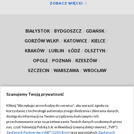
ZOBACZ WIĘCEJ
BIAŁYSTOK
/
BYDGOSZCZ
/
GDAŃSK
/
GORZÓW WLKP.
/
KATOWICE
/
KIELCE
/
KRAKÓW
/
LUBLIN
/
ŁÓDŹ
/
OLSZTYN
/
OPOLE
/
POZNAŃ
/
RZESZÓW
/
SZCZECIN
/
WARSZAWA
/
WROCŁAW
Szanujemy Twoją prywatność
Dołącz do nas:
Kliknij "Akceptuję i przechodzę do serwisu", aby wyrazić zgody na
korzystanie z technologii automatycznego śledzenia i zbierania danych,
TVP
dostęp do informacji na Twoim urządzeniu końcowym i ich
Abonament TVP
przechowywanie oraz na przetwarzanie Twoich danych osobowych przez
Regulamin TVP
nas, czyli Telewizję Polską S.A. w likwidacji (zwaną dalej również „TVP”),
Emisja w TVP
Polityka prywatności
Zaufanych Partnerów z IAB* (1201 firm)
oraz pozostałych
Zaufanych