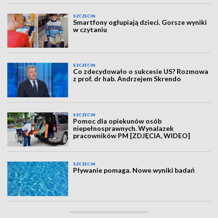
SZCZECIN
Smartfony ogłupiają dzieci. Gorsze wyniki
w czytaniu
SZCZECIN
Co zdecydowało o sukcesie US? Rozmowa
z prof. dr hab. Andrzejem Skrendo
SZCZECIN
Pomoc dla opiekunów osób
niepełnosprawnych. Wynalazek
pracowników PM [ZDJĘCIA, WIDEO]
SZCZECIN
Pływanie pomaga. Nowe wyniki badań