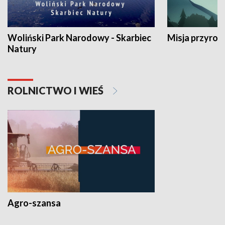
Woliński Park Narodowy - Skarbiec
Misja przyrod
Natury
ROLNICTWO I WIEŚ
Agro-szansa