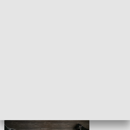
Z indeksem w ręku
Droga po suk
HISTORIA