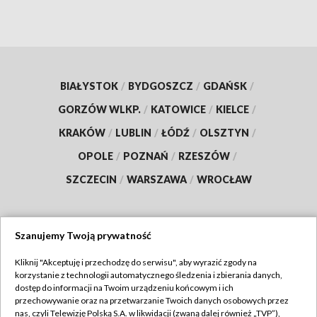
BIAŁYSTOK
/
BYDGOSZCZ
/
GDAŃSK
/
GORZÓW WLKP.
/
KATOWICE
/
KIELCE
/
KRAKÓW
/
LUBLIN
/
ŁÓDŹ
/
OLSZTYN
/
OPOLE
/
POZNAŃ
/
RZESZÓW
/
SZCZECIN
/
WARSZAWA
/
WROCŁAW
Szanujemy Twoją prywatność
Dołącz do nas:
Kliknij "Akceptuję i przechodzę do serwisu", aby wyrazić zgody na
korzystanie z technologii automatycznego śledzenia i zbierania danych,
TVP
dostęp do informacji na Twoim urządzeniu końcowym i ich
Abonament TVP
przechowywanie oraz na przetwarzanie Twoich danych osobowych przez
Regulamin TVP
nas, czyli Telewizję Polską S.A. w likwidacji (zwaną dalej również „TVP”),