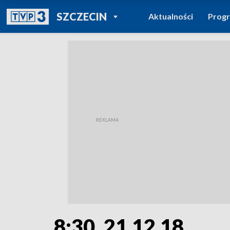
POWRÓT DO
SZCZECIN
Aktualności
Prog
TVP REGIONY
8:30, 21.12.18