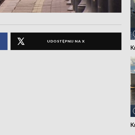
UDOSTĘPNIJ NA X
K
K