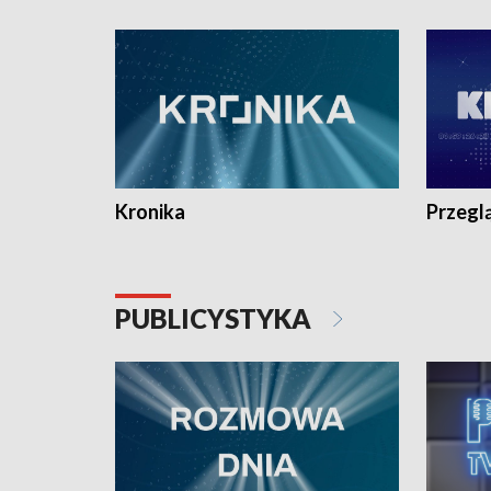
e-mail: kronika@tvp.pl.
e-mail: k
Kronika
Przegl
PUBLICYSTYKA