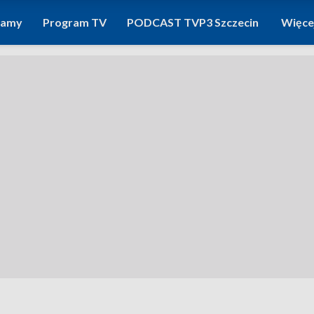
ramy
Program TV
PODCAST TVP3 Szczecin
Więce