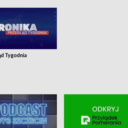
ronika@tvp.pl.
e-mail: kronika@tvp.pl.
ąd Tygodnia