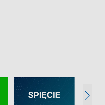
e-mail: kronika@tvp.pl.
e-mail: kronika@t