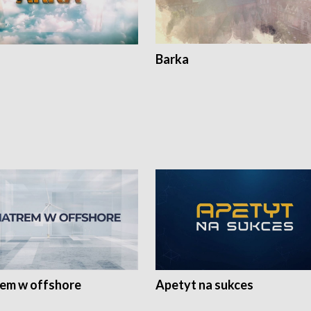
Barka
rem w offshore
Apetyt na sukces