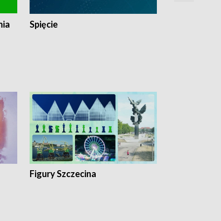
nia
Spięcie
Niedziałkow
Figury Szczecina