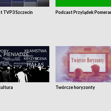
t TVP3 Szczecin
Podcast Przylądek Pomera
Kultura
Twórcze horyzonty