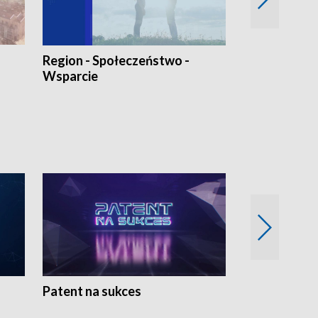
Region - Społeczeństwo -
Bez Barier
Wsparcie
Patent na sukces
Rolnictwo w 