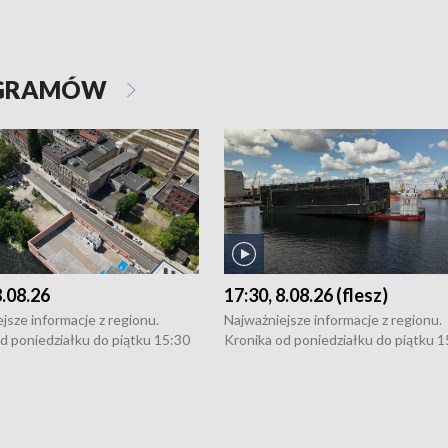
OGRAMÓW
8.08.26
17:30, 8.08.26 (flesz)
jsze informacje z regionu.
Najważniejsze informacje z regionu.
d poniedziałku do piątku 15:30
Kronika od poniedziałku do piątku 1
16:30 (+ rozmowa), 18:30, 21:30.
(flesz), 16:30 (+ rozmowa), 18:30, 21
y i święta 15:30 i 16:30
W weekendy i święta 15:30 i 16:30
8:30 i 21:30. Dziennikarze czekają
(flesz), 18:30 i 21:30. Dziennikarze c
a zgłoszenia: Szczecin - tel. 91-
na Państwa zgłoszenia: Szczecin - te
0, Koszalin - tel. 94-34-50-054,
4 8-10-400, Koszalin - tel. 94-34-50