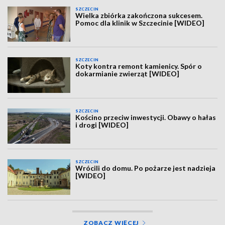
SZCZECIN
Wielka zbiórka zakończona sukcesem.
Pomoc dla klinik w Szczecinie [WIDEO]
SZCZECIN
Koty kontra remont kamienicy. Spór o
dokarmianie zwierząt [WIDEO]
SZCZECIN
Kościno przeciw inwestycji. Obawy o hałas
i drogi [WIDEO]
SZCZECIN
Wrócili do domu. Po pożarze jest nadzieja
[WIDEO]
ZOBACZ WIĘCEJ