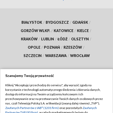
BIAŁYSTOK
/
BYDGOSZCZ
/
GDAŃSK
/
GORZÓW WLKP.
/
KATOWICE
/
KIELCE
/
KRAKÓW
/
LUBLIN
/
ŁÓDŹ
/
OLSZTYN
/
OPOLE
/
POZNAŃ
/
RZESZÓW
/
SZCZECIN
/
WARSZAWA
/
WROCŁAW
Szanujemy Twoją prywatność
Dołącz do nas:
Kliknij "Akceptuję i przechodzę do serwisu", aby wyrazić zgody na
korzystanie z technologii automatycznego śledzenia i zbierania danych,
TVP
dostęp do informacji na Twoim urządzeniu końcowym i ich
Abonament TVP
przechowywanie oraz na przetwarzanie Twoich danych osobowych przez
Regulamin TVP
nas, czyli Telewizję Polską S.A. w likwidacji (zwaną dalej również „TVP”),
Emisja w TVP
Polityka prywatności
Zaufanych Partnerów z IAB* (1201 firm)
oraz pozostałych
Zaufanych
Partnerów TVP (93 firm)
, w celach marketingowych (w tym do