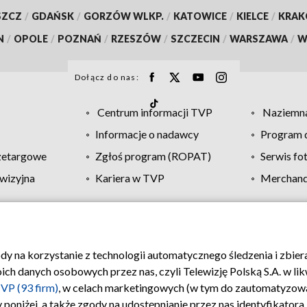
SZCZ
/
GDAŃSK
/
GORZÓW WLKP.
/
KATOWICE
/
KIELCE
/
KRA
N
/
OPOLE
/
POZNAŃ
/
RZESZÓW
/
SZCZECIN
/
WARSZAWA
/
W
Dołącz do nas:
Centrum informacji TVP
Naziemna
Informacje o nadawcy
Program d
zetargowe
Zgłoś program (ROPAT)
Serwis fo
wizyjna
Kariera w TVP
Merchandi
Polityka prywatności
Moje zgody
Pomoc
Biuro re
ody na korzystanie z technologii automatycznego śledzenia i zbie
 danych osobowych przez nas, czyli Telewizję Polską S.A. w likw
VP (93 firm)
, w celach marketingowych (w tym do zautomatyzow
 poniżej, a także zgody na udostępnianie przez nas identyfikator