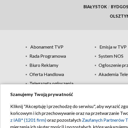
BIAŁYSTOK
/
BYDGO
OLSZTY
Abonament TVP
Emisja w TVP
Rada Programowa
System NOS
Biuro Reklamy
Ogłoszenie pr
Oferta Handlowa
Akademia Tele
Telegazeta ogłoszenia
Szanujemy Twoją prywatność
Regulamin TVP
Kliknij "Akceptuję i przechodzę do serwisu", aby wyrazić zg
końcowym i ich przechowywanie oraz na przetwarzanie Twoich
z IAB* (1201 firm)
oraz pozostałych
Zaufanych Partnerów T
mierzenia ich skuteczności) i pozostałych, które wskazujemy