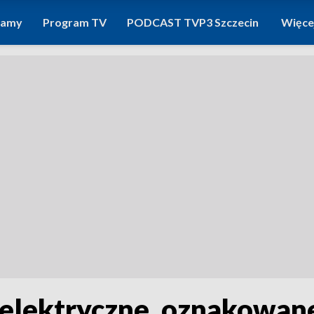
ramy
Program TV
PODCAST TVP3 Szczecin
Więce
 elektryczne, oznakowane