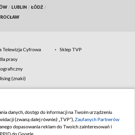
KÓW
/
LUBLIN
/
ŁÓDŹ
/
ROCŁAW
 Telewizja Cyfrowa
Sklep TVP
la prasy
tograficzny
sing (znaki)
klamy
Kontakt
rania danych, dostęp do informacji na Twoim urządzeniu
idacji (zwaną dalej również „TVP”),
Zaufanych Partnerów
anego dopasowania reklam do Twoich zainteresowań i
a PPID do Google.