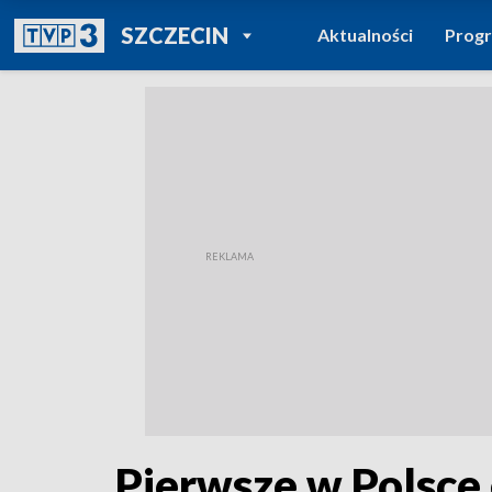
POWRÓT DO
SZCZECIN
Aktualności
Prog
TVP REGIONY
Pierwsze w Polsce