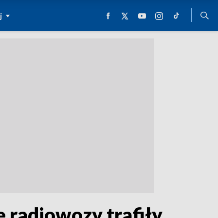
j
 radiowozy trafiły