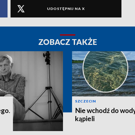
UDOSTĘPNIJ NA X
ZOBACZ TAKŻE
SZCZECIN
ego.
Nie wchodź do wody
kąpieli