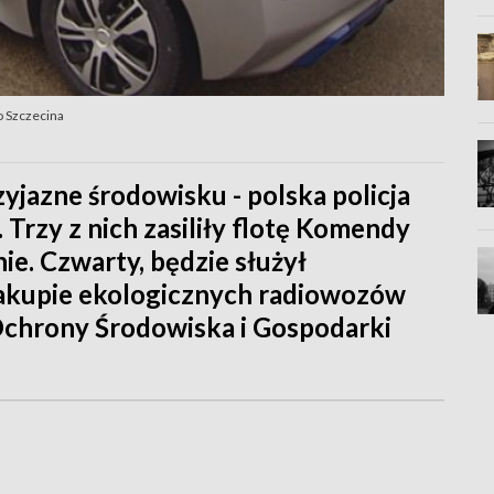
o Szczecina
jazne środowisku - polska policja
Trzy z nich zasiliły flotę Komendy
ie. Czwarty, będzie służył
zakupie ekologicznych radiowozów
hrony Środowiska i Gospodarki