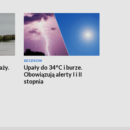
SZCZECIN
aży.
Upały do 34°C i burze.
Obowiązują alerty I i II
stopnia