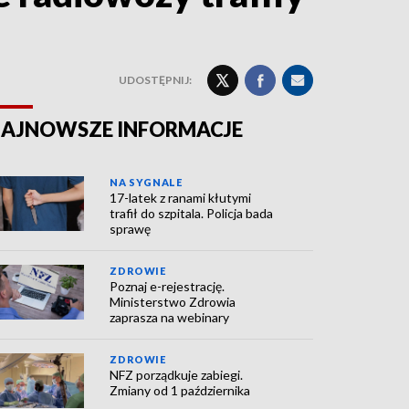
UDOSTĘPNIJ:
AJNOWSZE INFORMACJE
NA SYGNALE
17-latek z ranami kłutymi
trafił do szpitala. Policja bada
sprawę
ZDROWIE
Poznaj e-rejestrację.
Ministerstwo Zdrowia
zaprasza na webinary
ZDROWIE
NFZ porządkuje zabiegi.
Zmiany od 1 października