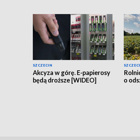
SZCZECIN
SZCZEC
Akcyza w górę. E-papierosy
Rolni
będą droższe [WIDEO]
o od