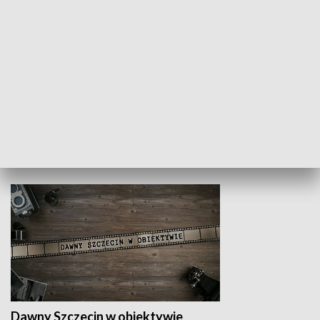
Z indeksem w ręku
Droga po suk
HISTORIA
Dawny Szczecin w obiektywie