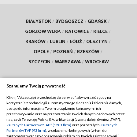
BIAŁYSTOK
/
BYDGOSZCZ
/
GDAŃSK
/
GORZÓW WLKP.
/
KATOWICE
/
KIELCE
/
KRAKÓW
/
LUBLIN
/
ŁÓDŹ
/
OLSZTYN
/
OPOLE
/
POZNAŃ
/
RZESZÓW
/
SZCZECIN
/
WARSZAWA
/
WROCŁAW
Szanujemy Twoją prywatność
Dołącz do nas:
Kliknij "Akceptuję i przechodzę do serwisu", aby wyrazić zgody na
korzystanie z technologii automatycznego śledzenia i zbierania danych,
TVP
dostęp do informacji na Twoim urządzeniu końcowym i ich
Abonament TVP
przechowywanie oraz na przetwarzanie Twoich danych osobowych przez
Regulamin TVP
nas, czyli Telewizję Polską S.A. w likwidacji (zwaną dalej również „TVP”),
Emisja w TVP
Polityka prywatności
Zaufanych Partnerów z IAB* (1201 firm)
oraz pozostałych
Zaufanych
Partnerów TVP (93 firm)
, w celach marketingowych (w tym do
Centrum informacji TVP
Moje zgody
zautomatyzowanego dopasowania reklam do Twoich zainteresowań i