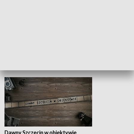
Z indeksem w ręku
Droga po suk
HISTORIA
Dawny Szczecin w obiektywie