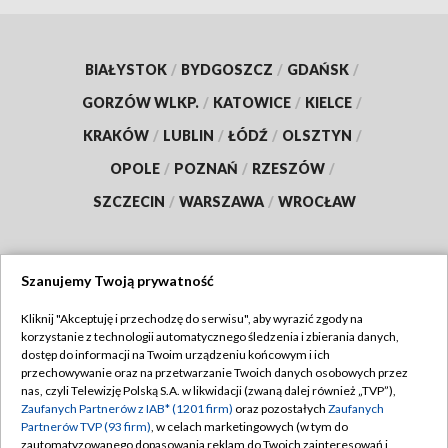
BIAŁYSTOK
/
BYDGOSZCZ
/
GDAŃSK
/
GORZÓW WLKP.
/
KATOWICE
/
KIELCE
/
KRAKÓW
/
LUBLIN
/
ŁÓDŹ
/
OLSZTYN
/
OPOLE
/
POZNAŃ
/
RZESZÓW
/
SZCZECIN
/
WARSZAWA
/
WROCŁAW
Szanujemy Twoją prywatność
Dołącz do nas:
Kliknij "Akceptuję i przechodzę do serwisu", aby wyrazić zgody na
korzystanie z technologii automatycznego śledzenia i zbierania danych,
TVP
dostęp do informacji na Twoim urządzeniu końcowym i ich
Abonament TVP
przechowywanie oraz na przetwarzanie Twoich danych osobowych przez
Regulamin TVP
nas, czyli Telewizję Polską S.A. w likwidacji (zwaną dalej również „TVP”),
Emisja w TVP
Polityka prywatności
Zaufanych Partnerów z IAB* (1201 firm)
oraz pozostałych
Zaufanych
Partnerów TVP (93 firm)
, w celach marketingowych (w tym do
Centrum informacji TVP
Moje zgody
zautomatyzowanego dopasowania reklam do Twoich zainteresowań i