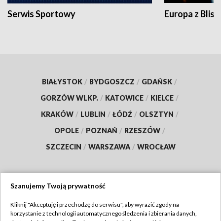
Serwis Sportowy
Europa z Blisk
BIAŁYSTOK
/
BYDGOSZCZ
/
GDAŃSK
/
GORZÓW WLKP.
/
KATOWICE
/
KIELCE
/
KRAKÓW
/
LUBLIN
/
ŁÓDŹ
/
OLSZTYN
/
OPOLE
/
POZNAŃ
/
RZESZÓW
/
SZCZECIN
/
WARSZAWA
/
WROCŁAW
Szanujemy Twoją prywatność
Dołącz do nas:
Kliknij "Akceptuję i przechodzę do serwisu", aby wyrazić zgody na
korzystanie z technologii automatycznego śledzenia i zbierania danych,
TVP