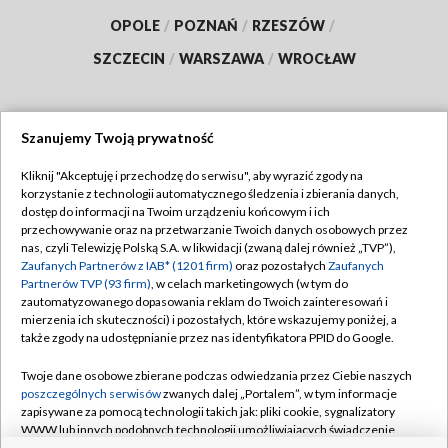
OPOLE
/
POZNAŃ
/
RZESZÓW
/
SZCZECIN
/
WARSZAWA
/
WROCŁAW
Szanujemy Twoją prywatność
Dołącz do nas:
Kliknij "Akceptuję i przechodzę do serwisu", aby wyrazić zgody na
korzystanie z technologii automatycznego śledzenia i zbierania danych,
TVP
dostęp do informacji na Twoim urządzeniu końcowym i ich
Abonament TVP
przechowywanie oraz na przetwarzanie Twoich danych osobowych przez
Regulamin TVP
nas, czyli Telewizję Polską S.A. w likwidacji (zwaną dalej również „TVP”),
Emisja w TVP
Polityka prywatności
Zaufanych Partnerów z IAB* (1201 firm)
oraz pozostałych
Zaufanych
Partnerów TVP (93 firm)
, w celach marketingowych (w tym do
Centrum informacji TVP
Moje zgody
zautomatyzowanego dopasowania reklam do Twoich zainteresowań i
mierzenia ich skuteczności) i pozostałych, które wskazujemy poniżej, a
Naziemna Telewizja Cyfrowa
Pomoc
także zgody na udostępnianie przez nas identyfikatora PPID do Google.
Sklep TVP
Biuro reklamy
Twoje dane osobowe zbierane podczas odwiedzania przez Ciebie naszych
Rada Programowa
Kontakt
poszczególnych serwisów
zwanych dalej „Portalem”, w tym informacje
zapisywane za pomocą technologii takich jak: pliki cookie, sygnalizatory
System NOS
WWW lub innych podobnych technologii umożliwiających świadczenie
dopasowanych i bezpiecznych usług, personalizację treści oraz reklam,