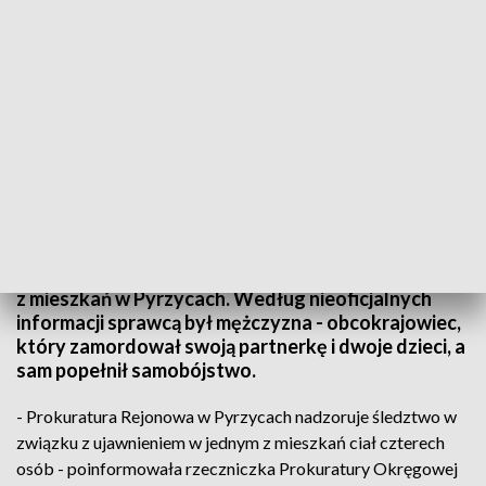
Ciała czterech osób znaleziono w mieszkaniu w Pyrzycach (fot. PAP/Marcin
Bielecki)
Ciała czterech osób znaleziono w sobotę w jednym
z mieszkań w Pyrzycach. Według nieoficjalnych
informacji sprawcą był mężczyzna - obcokrajowiec,
który zamordował swoją partnerkę i dwoje dzieci, a
sam popełnił samobójstwo.
- Prokuratura Rejonowa w Pyrzycach nadzoruje śledztwo w
związku z ujawnieniem w jednym z mieszkań ciał czterech
osób - poinformowała rzeczniczka Prokuratury Okręgowej