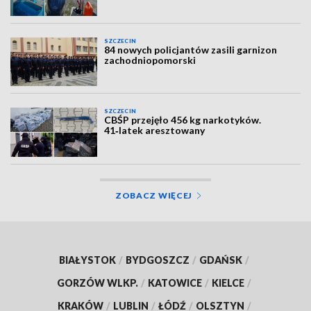
SZCZECIN
84 nowych policjantów zasili garnizon
zachodniopomorski
SZCZECIN
CBŚP przejęło 456 kg narkotyków.
41‑latek aresztowany
ZOBACZ WIĘCEJ
BIAŁYSTOK
/
BYDGOSZCZ
/
GDAŃSK
/
GORZÓW WLKP.
/
KATOWICE
/
KIELCE
/
KRAKÓW
/
LUBLIN
/
ŁÓDŹ
/
OLSZTYN
/