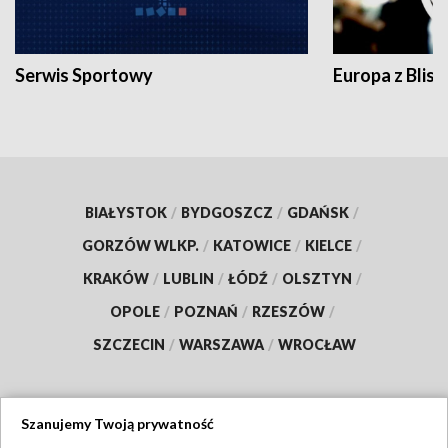
Serwis Sportowy
Europa z Blisk
BIAŁYSTOK
/
BYDGOSZCZ
/
GDAŃSK
/
GORZÓW WLKP.
/
KATOWICE
/
KIELCE
/
KRAKÓW
/
LUBLIN
/
ŁÓDŹ
/
OLSZTYN
/
OPOLE
/
POZNAŃ
/
RZESZÓW
/
SZCZECIN
/
WARSZAWA
/
WROCŁAW
Szanujemy Twoją prywatność
Dołącz do nas: