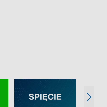
e-mail: kronika@tvp.pl.
e-mail: kronika@t