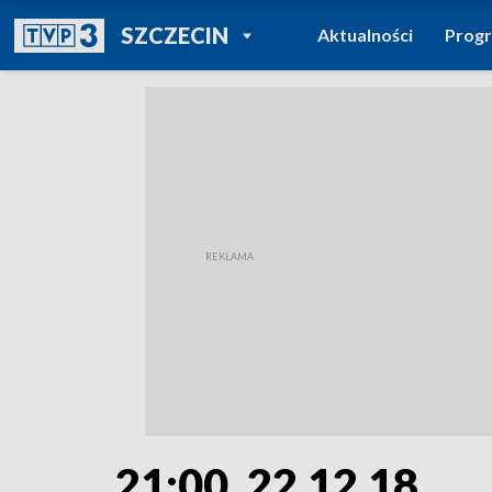
POWRÓT DO
SZCZECIN
Aktualności
Prog
TVP REGIONY
21:00, 22.12.18