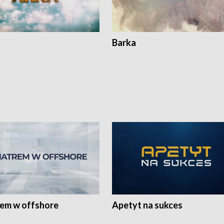
Barka
rem w offshore
Apetyt na sukces