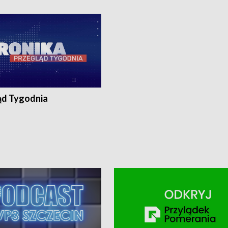
ronika@tvp.pl.
e-mail: kronika@tvp.pl.
ąd Tygodnia