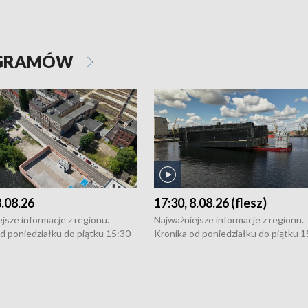
OGRAMÓW
8.08.26
17:30, 8.08.26 (flesz)
jsze informacje z regionu.
Najważniejsze informacje z regionu.
d poniedziałku do piątku 15:30
Kronika od poniedziałku do piątku 1
16:30 (+ rozmowa), 18:30, 21:30.
(flesz), 16:30 (+ rozmowa), 18:30, 21
y i święta 15:30 i 16:30
W weekendy i święta 15:30 i 16:30
8:30 i 21:30. Dziennikarze czekają
(flesz), 18:30 i 21:30. Dziennikarze c
a zgłoszenia: Szczecin - tel. 91-
na Państwa zgłoszenia: Szczecin - te
0, Koszalin - tel. 94-34-50-054,
4 8-10-400, Koszalin - tel. 94-34-50