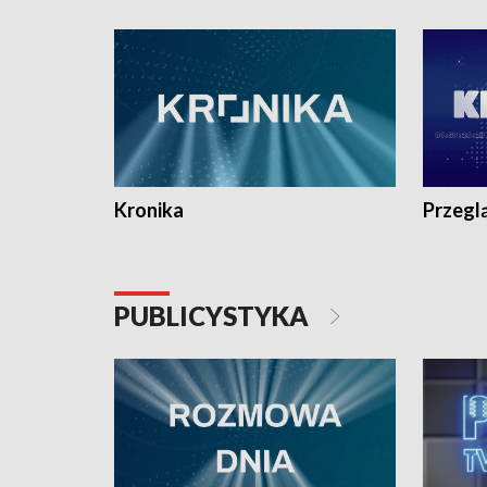
e-mail: kronika@tvp.pl.
e-mail: k
Kronika
Przegl
PUBLICYSTYKA