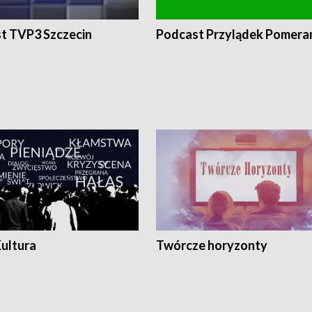
t TVP3 Szczecin
Podcast Przylądek Pomera
Kultura
Twórcze horyzonty