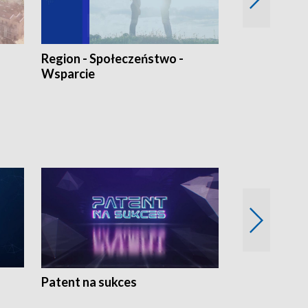
Region - Społeczeństwo -
Bez Barier
Wsparcie
Patent na sukces
Rolnictwo w 