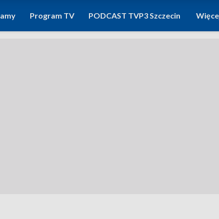
ramy
Program TV
PODCAST TVP3 Szczecin
Więce