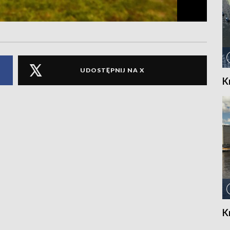
UDOSTĘPNIJ NA X
K
K