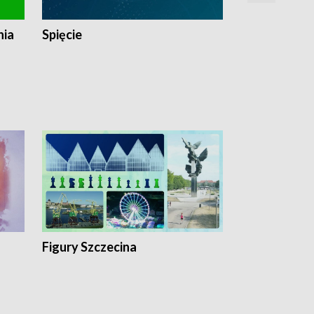
nia
Spięcie
Niedziałkow
Figury Szczecina