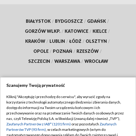
BIAŁYSTOK
/
BYDGOSZCZ
/
GDAŃSK
/
GORZÓW WLKP.
/
KATOWICE
/
KIELCE
/
KRAKÓW
/
LUBLIN
/
ŁÓDŹ
/
OLSZTYN
/
OPOLE
/
POZNAŃ
/
RZESZÓW
/
SZCZECIN
/
WARSZAWA
/
WROCŁAW
Szanujemy Twoją prywatność
Dołącz do nas:
Kliknij "Akceptuję i przechodzę do serwisu", aby wyrazić zgody na
korzystanie z technologii automatycznego śledzenia i zbierania danych,
TVP
dostęp do informacji na Twoim urządzeniu końcowym i ich
Abonament TVP
przechowywanie oraz na przetwarzanie Twoich danych osobowych przez
Regulamin TVP
nas, czyli Telewizję Polską S.A. w likwidacji (zwaną dalej również „TVP”),
Emisja w TVP
Polityka prywatności
Zaufanych Partnerów z IAB* (1201 firm)
oraz pozostałych
Zaufanych
Partnerów TVP (93 firm)
, w celach marketingowych (w tym do
Centrum informacji TVP
Moje zgody
zautomatyzowanego dopasowania reklam do Twoich zainteresowań i