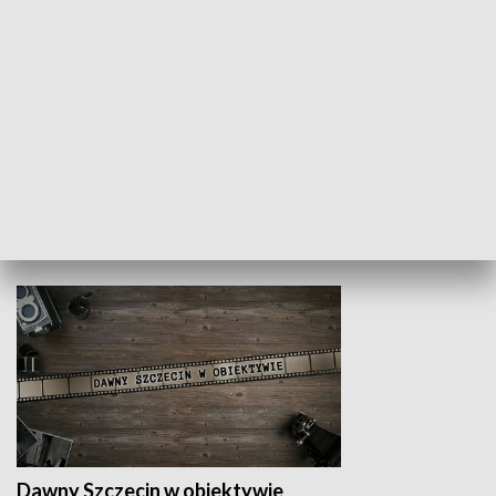
Z indeksem w ręku
Droga po suk
HISTORIA
Dawny Szczecin w obiektywie