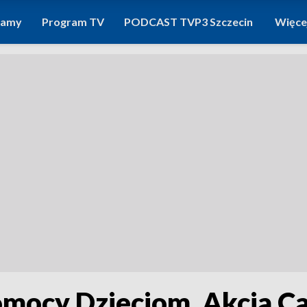
ramy
Program TV
PODCAST TVP3 Szczecin
Więce
omocy Dzieciom. Akcja Car