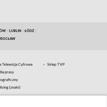
KÓW
/
LUBLIN
/
ŁÓDŹ
/
ROCŁAW
 Telewizja Cyfrowa
Sklep TVP
la prasy
tograficzny
sing (znaki)