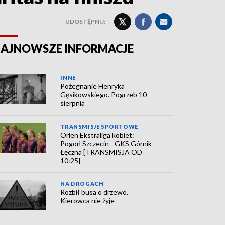
UDOSTĘPNIJ:
AJNOWSZE INFORMACJE
INNE
Pożegnanie Henryka
Gęsikowskiego. Pogrzeb 10
sierpnia
TRANSMISJE SPORTOWE
Orlen Ekstraliga kobiet:
Pogoń Szczecin - GKS Górnik
Łęczna [TRANSMISJA OD
10:25]
NA DROGACH
Rozbił busa o drzewo.
Kierowca nie żyje