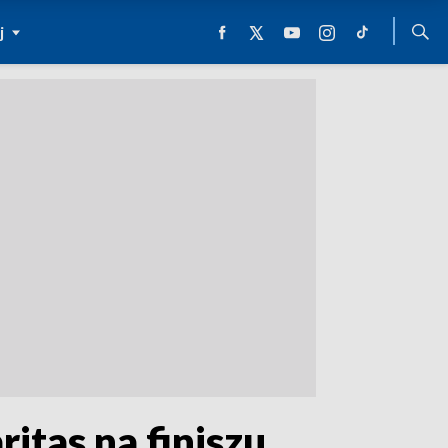
j
itas na finiszu