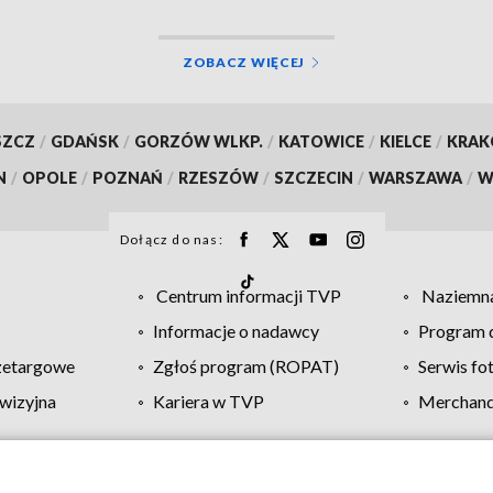
ZOBACZ WIĘCEJ
SZCZ
/
GDAŃSK
/
GORZÓW WLKP.
/
KATOWICE
/
KIELCE
/
KRA
N
/
OPOLE
/
POZNAŃ
/
RZESZÓW
/
SZCZECIN
/
WARSZAWA
/
W
Dołącz do nas:
Centrum informacji TVP
Naziemna
Informacje o nadawcy
Program d
zetargowe
Zgłoś program (ROPAT)
Serwis fo
wizyjna
Kariera w TVP
Merchandi