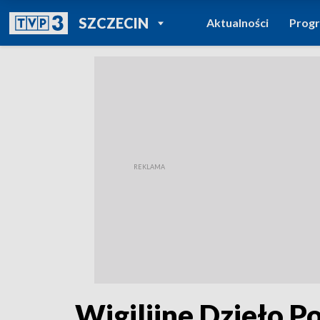
POWRÓT DO
SZCZECIN
Aktualności
Prog
TVP REGIONY
Wigilijne Dzieło P