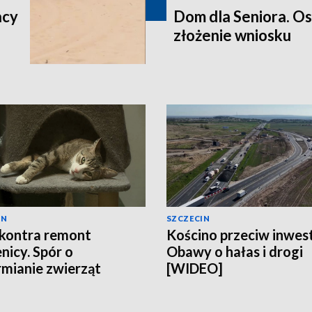
acy
Dom dla Seniora. O
złożenie wniosku
IN
SZCZECIN
kontra remont
Kościno przeciw inwest
nicy. Spór o
Obawy o hałas i drogi
mianie zwierząt
[WIDEO]
EO]