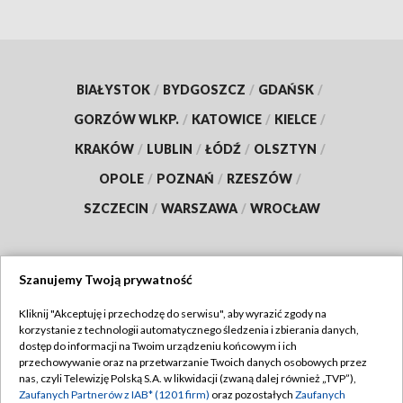
BIAŁYSTOK
/
BYDGOSZCZ
/
GDAŃSK
/
GORZÓW WLKP.
/
KATOWICE
/
KIELCE
/
KRAKÓW
/
LUBLIN
/
ŁÓDŹ
/
OLSZTYN
/
OPOLE
/
POZNAŃ
/
RZESZÓW
/
SZCZECIN
/
WARSZAWA
/
WROCŁAW
Szanujemy Twoją prywatność
Dołącz do nas:
Kliknij "Akceptuję i przechodzę do serwisu", aby wyrazić zgody na
korzystanie z technologii automatycznego śledzenia i zbierania danych,
TVP
dostęp do informacji na Twoim urządzeniu końcowym i ich
Abonament TVP
przechowywanie oraz na przetwarzanie Twoich danych osobowych przez
Regulamin TVP
nas, czyli Telewizję Polską S.A. w likwidacji (zwaną dalej również „TVP”),
Emisja w TVP
Polityka prywatności
Zaufanych Partnerów z IAB* (1201 firm)
oraz pozostałych
Zaufanych