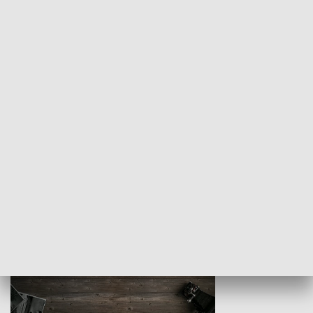
Z indeksem w ręku
Droga po suk
HISTORIA