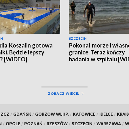
IN
SZCZECIN
ia Koszalin gotowa
Pokonał morze i własn
lki. Będzie lepszy
granice. Teraz kończy
n? [WIDEO]
badania w szpitalu [W
ZOBACZ WIĘCEJ
SZCZ
/
GDAŃSK
/
GORZÓW WLKP.
/
KATOWICE
/
KIELCE
/
KRA
N
/
OPOLE
/
POZNAŃ
/
RZESZÓW
/
SZCZECIN
/
WARSZAWA
/
W