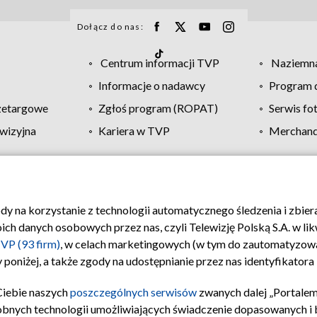
Dołącz do nas:
Centrum informacji TVP
Naziemna
Informacje o nadawcy
Program d
zetargowe
Zgłoś program (ROPAT)
Serwis fo
wizyjna
Kariera w TVP
Merchandi
Polityka prywatności
Moje zgody
Pomoc
Biuro re
ody na korzystanie z technologii automatycznego śledzenia i zbie
 danych osobowych przez nas, czyli Telewizję Polską S.A. w likw
VP (93 firm)
, w celach marketingowych (w tym do zautomatyzow
 poniżej, a także zgody na udostępnianie przez nas identyfikator
Ciebie naszych
poszczególnych serwisów
zwanych dalej „Portalem
obnych technologii umożliwiających świadczenie dopasowanych i be