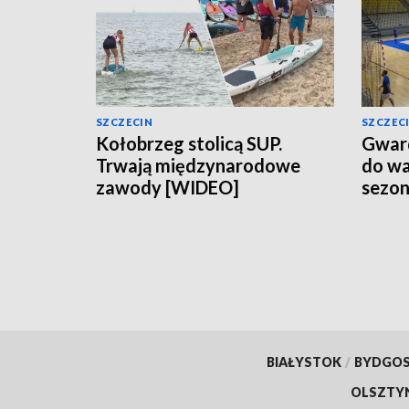
SZCZECIN
SZCZEC
Kołobrzeg stolicą SUP.
Gward
Trwają międzynarodowe
do wa
zawody [WIDEO]
sezo
BIAŁYSTOK
/
BYDGO
OLSZTY