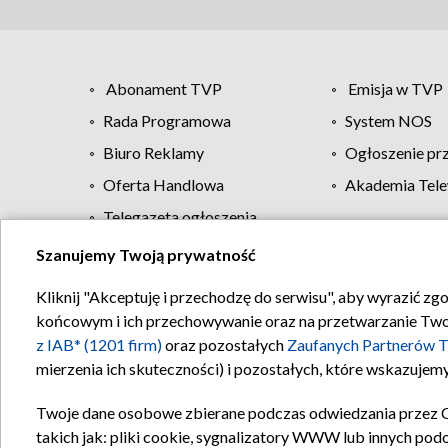
Abonament TVP
Emisja w TVP
Rada Programowa
System NOS
Biuro Reklamy
Ogłoszenie pr
Oferta Handlowa
Akademia Tele
Telegazeta ogłoszenia
Szanujemy Twoją prywatność
Regulamin TVP
Kliknij "Akceptuję i przechodzę do serwisu", aby wyrazić zg
końcowym i ich przechowywanie oraz na przetwarzanie Twoich
z IAB* (1201 firm)
oraz pozostałych
Zaufanych Partnerów T
mierzenia ich skuteczności) i pozostałych, które wskazujemy
Twoje dane osobowe zbierane podczas odwiedzania przez 
takich jak: pliki cookie, sygnalizatory WWW lub innych pod