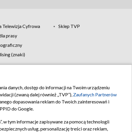
 Telewizja Cyfrowa
Sklep TVP
la prasy
tograficzny
sing (znaki)
klamy
Kontakt
rania danych, dostęp do informacji na Twoim urządzeniu
idacji (zwaną dalej również „TVP”),
Zaufanych Partnerów
anego dopasowania reklam do Twoich zainteresowań i
a PPID do Google.
”, w tym informacje zapisywane za pomocą technologii
zpiecznych usług, personalizację treści oraz reklam,