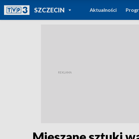
POWRÓT DO
SZCZECIN
Aktualności
Prog
TVP REGIONY
Mieszane sztuki w