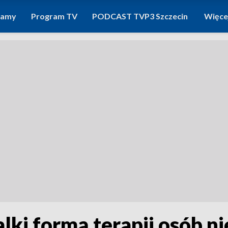
ramy
Program TV
PODCAST TVP3 Szczecin
Więce
alki formą terapii osób 