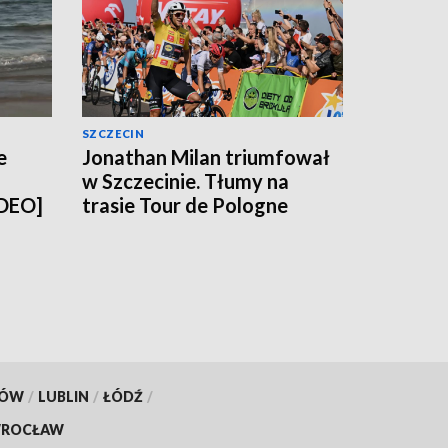
SZCZECIN
e
Jonathan Milan triumfował
w Szczecinie. Tłumy na
IDEO]
trasie Tour de Pologne
[WIDEO, ZDJĘCIA]
KÓW
/
LUBLIN
/
ŁÓDŹ
/
ROCŁAW