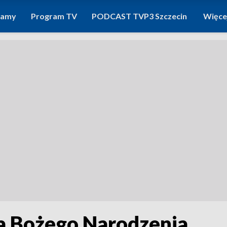
ramy
Program TV
PODCAST TVP3 Szczecin
Więce
ia Bożego Narodzenia