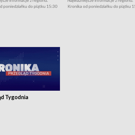
jsze informacje z regionu.
Najważniejsze informacje z regionu.
d poniedziałku do piątku 15:30
Kronika od poniedziałku do piątku 1
16:30 (+ rozmowa), 18:30, 21:30.
(flesz), 16:30 (+ rozmowa), 18:30, 21
y i święta 15:30 i 16:30
W weekendy i święta 15:30 i 16:30
8:30 i 21:30. Dziennikarze czekają
(flesz), 18:30 i 21:30. Dziennikarze c
a zgłoszenia: Szczecin - tel. 91-
na Państwa zgłoszenia: Szczecin - te
0, Koszalin - tel. 94-34-50-054,
4 8-10-400, Koszalin - tel. 94-34-50
ronika@tvp.pl.
e-mail: kronika@tvp.pl.
ąd Tygodnia