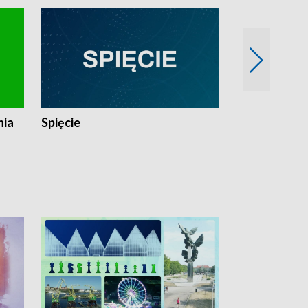
nia
Spięcie
Niedziałkow