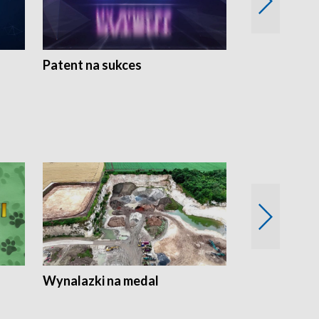
Patent na sukces
Rolnictwo w 
Wynalazki na medal
Era Seniora