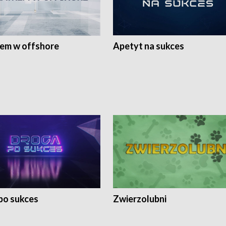
rem w offshore
Apetyt na sukces
po sukces
Zwierzolubni