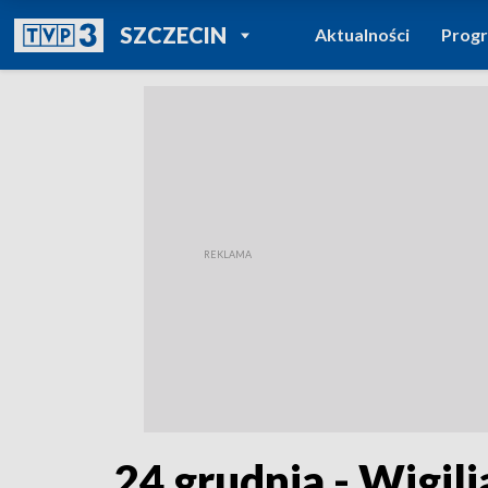
POWRÓT DO
SZCZECIN
Aktualności
Prog
TVP REGIONY
24 grudnia - Wigil