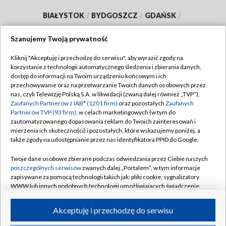
BIAŁYSTOK
/
BYDGOSZCZ
/
GDAŃSK
/
GORZÓW WLKP.
/
KATOWICE
/
KIELCE
/
Szanujemy Twoją prywatność
KRAKÓW
/
LUBLIN
/
ŁÓDŹ
/
OLSZTYN
/
Kliknij "Akceptuję i przechodzę do serwisu", aby wyrazić zgody na
OPOLE
/
POZNAŃ
/
RZESZÓW
/
korzystanie z technologii automatycznego śledzenia i zbierania danych,
dostęp do informacji na Twoim urządzeniu końcowym i ich
SZCZECIN
/
WARSZAWA
/
WROCŁAW
przechowywanie oraz na przetwarzanie Twoich danych osobowych przez
nas, czyli Telewizję Polską S.A. w likwidacji (zwaną dalej również „TVP”),
Zaufanych Partnerów z IAB* (1201 firm)
oraz pozostałych
Zaufanych
Partnerów TVP (93 firm)
, w celach marketingowych (w tym do
zautomatyzowanego dopasowania reklam do Twoich zainteresowań i
Dołącz do nas:
mierzenia ich skuteczności) i pozostałych, które wskazujemy poniżej, a
także zgody na udostępnianie przez nas identyfikatora PPID do Google.
TVP
Twoje dane osobowe zbierane podczas odwiedzania przez Ciebie naszych
Abonament TVP
poszczególnych serwisów
zwanych dalej „Portalem”, w tym informacje
Regulamin TVP
zapisywane za pomocą technologii takich jak: pliki cookie, sygnalizatory
Emisja w TVP
WWW lub innych podobnych technologii umożliwiających świadczenie
Polityka prywatności
dopasowanych i bezpiecznych usług, personalizację treści oraz reklam,
Centrum informacji TVP
Moje zgody
udostępnianie funkcji mediów społecznościowych oraz analizowanie
Akceptuję i przechodzę do serwisu
ruchu w Internecie.
Naziemna Telewizja Cyfrowa
Pomoc