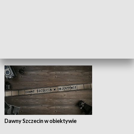
Z indeksem w ręku
Droga po suk
HISTORIA
Dawny Szczecin w obiektywie