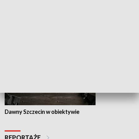
Z indeksem w ręku
Droga po suk
HISTORIA
Dawny Szczecin w obiektywie
REPORTAŻE