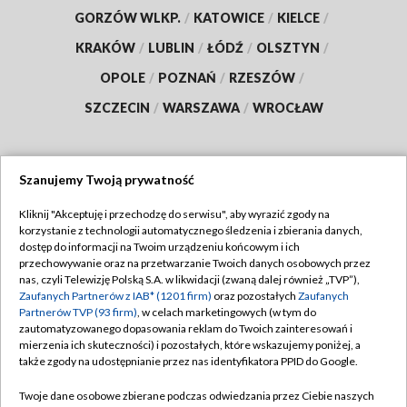
GORZÓW WLKP.
/
KATOWICE
/
KIELCE
/
KRAKÓW
/
LUBLIN
/
ŁÓDŹ
/
OLSZTYN
/
OPOLE
/
POZNAŃ
/
RZESZÓW
/
SZCZECIN
/
WARSZAWA
/
WROCŁAW
Szanujemy Twoją prywatność
Dołącz do nas:
Kliknij "Akceptuję i przechodzę do serwisu", aby wyrazić zgody na
korzystanie z technologii automatycznego śledzenia i zbierania danych,
TVP
dostęp do informacji na Twoim urządzeniu końcowym i ich
Abonament TVP
przechowywanie oraz na przetwarzanie Twoich danych osobowych przez
Regulamin TVP
nas, czyli Telewizję Polską S.A. w likwidacji (zwaną dalej również „TVP”),
Emisja w TVP
Polityka prywatności
Zaufanych Partnerów z IAB* (1201 firm)
oraz pozostałych
Zaufanych
Partnerów TVP (93 firm)
, w celach marketingowych (w tym do
Centrum informacji TVP
Moje zgody
zautomatyzowanego dopasowania reklam do Twoich zainteresowań i
mierzenia ich skuteczności) i pozostałych, które wskazujemy poniżej, a
Naziemna Telewizja Cyfrowa
Pomoc
także zgody na udostępnianie przez nas identyfikatora PPID do Google.
Sklep TVP
Biuro reklamy
Twoje dane osobowe zbierane podczas odwiedzania przez Ciebie naszych