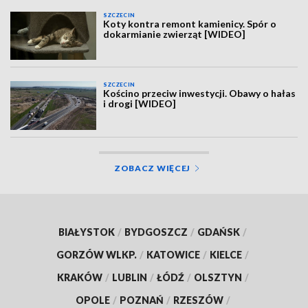
SZCZECIN
Koty kontra remont kamienicy. Spór o
dokarmianie zwierząt [WIDEO]
SZCZECIN
Kościno przeciw inwestycji. Obawy o hałas
i drogi [WIDEO]
ZOBACZ WIĘCEJ
BIAŁYSTOK
/
BYDGOSZCZ
/
GDAŃSK
/
GORZÓW WLKP.
/
KATOWICE
/
KIELCE
/
KRAKÓW
/
LUBLIN
/
ŁÓDŹ
/
OLSZTYN
/
OPOLE
/
POZNAŃ
/
RZESZÓW
/