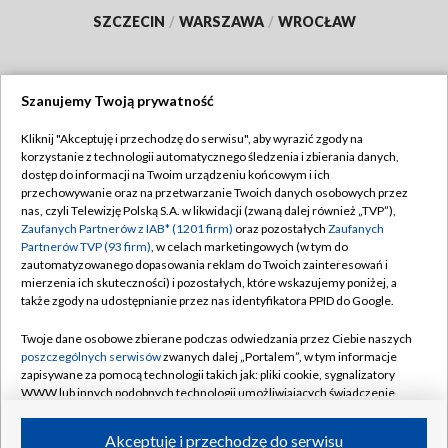
SZCZECIN
/
WARSZAWA
/
WROCŁAW
Szanujemy Twoją prywatność
Dołącz do nas:
Kliknij "Akceptuję i przechodzę do serwisu", aby wyrazić zgody na
korzystanie z technologii automatycznego śledzenia i zbierania danych,
TVP
dostęp do informacji na Twoim urządzeniu końcowym i ich
Abonament TVP
przechowywanie oraz na przetwarzanie Twoich danych osobowych przez
Regulamin TVP
nas, czyli Telewizję Polską S.A. w likwidacji (zwaną dalej również „TVP”),
Emisja w TVP
Polityka prywatności
Zaufanych Partnerów z IAB* (1201 firm)
oraz pozostałych
Zaufanych
Partnerów TVP (93 firm)
, w celach marketingowych (w tym do
Centrum informacji TVP
Moje zgody
zautomatyzowanego dopasowania reklam do Twoich zainteresowań i
mierzenia ich skuteczności) i pozostałych, które wskazujemy poniżej, a
Naziemna Telewizja Cyfrowa
Pomoc
także zgody na udostępnianie przez nas identyfikatora PPID do Google.
Sklep TVP
Biuro reklamy
Twoje dane osobowe zbierane podczas odwiedzania przez Ciebie naszych
Rada Programowa
Kontakt
poszczególnych serwisów
zwanych dalej „Portalem”, w tym informacje
zapisywane za pomocą technologii takich jak: pliki cookie, sygnalizatory
System NOS
WWW lub innych podobnych technologii umożliwiających świadczenie
dopasowanych i bezpiecznych usług, personalizację treści oraz reklam,
Informacje o nadawcy
Kanały
udostępnianie funkcji mediów społecznościowych oraz analizowanie
Akceptuję i przechodzę do serwisu
ruchu w Internecie.