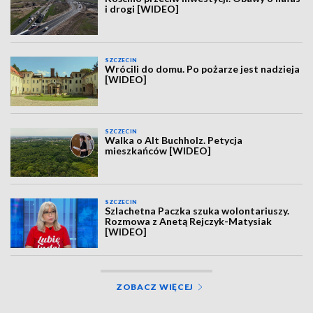
i drogi [WIDEO]
SZCZECIN
Wrócili do domu. Po pożarze jest nadzieja
[WIDEO]
SZCZECIN
Walka o Alt Buchholz. Petycja
mieszkańców [WIDEO]
SZCZECIN
Szlachetna Paczka szuka wolontariuszy.
Rozmowa z Anetą Rejczyk-Matysiak
[WIDEO]
ZOBACZ WIĘCEJ