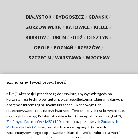
BIAŁYSTOK
/
BYDGOSZCZ
/
GDAŃSK
/
GORZÓW WLKP.
/
KATOWICE
/
KIELCE
/
KRAKÓW
/
LUBLIN
/
ŁÓDŹ
/
OLSZTYN
/
OPOLE
/
POZNAŃ
/
RZESZÓW
/
SZCZECIN
/
WARSZAWA
/
WROCŁAW
Szanujemy Twoją prywatność
Dołącz do nas:
Kliknij "Akceptuję i przechodzę do serwisu", aby wyrazić zgody na
korzystanie z technologii automatycznego śledzenia i zbierania danych,
TVP
dostęp do informacji na Twoim urządzeniu końcowym i ich
Abonament TVP
przechowywanie oraz na przetwarzanie Twoich danych osobowych przez
Regulamin TVP
nas, czyli Telewizję Polską S.A. w likwidacji (zwaną dalej również „TVP”),
Emisja w TVP
Polityka prywatności
Zaufanych Partnerów z IAB* (1201 firm)
oraz pozostałych
Zaufanych
Partnerów TVP (93 firm)
, w celach marketingowych (w tym do
Centrum informacji TVP
Moje zgody
zautomatyzowanego dopasowania reklam do Twoich zainteresowań i