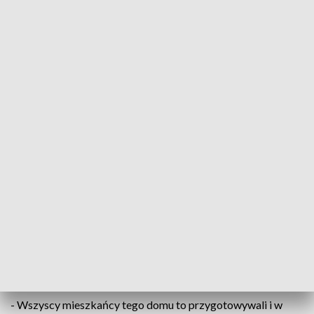
Wigilijnie w Domu Miłosierdzia Bożego w Koszalinie
Dziesiątki osób uczestniczyły w tradycyjnej Wigilii
w Domu Miłosierdzia Bożego w Koszalinie. Do
wspólnego stołu, pełnego życzliwości i dobrego
serca, przy towarzyszących dźwiękach
tradycyjnych kolęd, zasiedli samotni i potrzebujący.
Każdy z przybyłych liczyć mógł na serdeczne
słowo, uśmiech, ciepły posiłek, by w pełni poczuć
magię świąt.
- Wszyscy mieszkańcy tego domu to przygotowywali i w