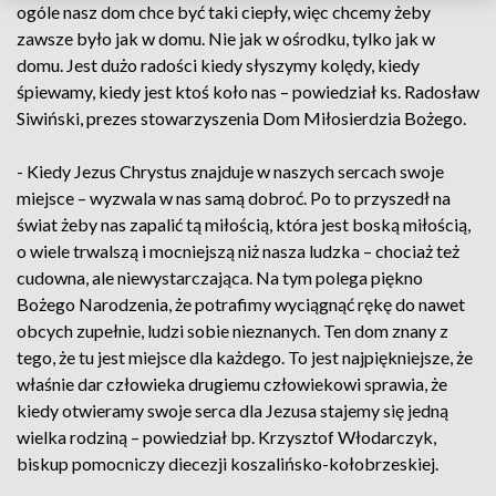
ogóle nasz dom chce być taki ciepły, więc chcemy żeby
zawsze było jak w domu. Nie jak w ośrodku, tylko jak w
domu. Jest dużo radości kiedy słyszymy kolędy, kiedy
śpiewamy, kiedy jest ktoś koło nas – powiedział ks. Radosław
Siwiński, prezes stowarzyszenia Dom Miłosierdzia Bożego.
- Kiedy Jezus Chrystus znajduje w naszych sercach swoje
miejsce – wyzwala w nas samą dobroć. Po to przyszedł na
świat żeby nas zapalić tą miłością, która jest boską miłością,
o wiele trwalszą i mocniejszą niż nasza ludzka – chociaż też
cudowna, ale niewystarczająca. Na tym polega piękno
Bożego Narodzenia, że potrafimy wyciągnąć rękę do nawet
obcych zupełnie, ludzi sobie nieznanych. Ten dom znany z
tego, że tu jest miejsce dla każdego. To jest najpiękniejsze, że
właśnie dar człowieka drugiemu człowiekowi sprawia, że
kiedy otwieramy swoje serca dla Jezusa stajemy się jedną
wielka rodziną – powiedział bp. Krzysztof Włodarczyk,
biskup pomocniczy diecezji koszalińsko-kołobrzeskiej.