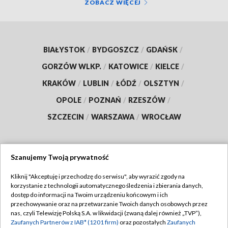
ZOBACZ WIĘCEJ
BIAŁYSTOK
/
BYDGOSZCZ
/
GDAŃSK
/
GORZÓW WLKP.
/
KATOWICE
/
KIELCE
/
KRAKÓW
/
LUBLIN
/
ŁÓDŹ
/
OLSZTYN
/
OPOLE
/
POZNAŃ
/
RZESZÓW
/
SZCZECIN
/
WARSZAWA
/
WROCŁAW
Szanujemy Twoją prywatność
Dołącz do nas:
Kliknij "Akceptuję i przechodzę do serwisu", aby wyrazić zgody na
korzystanie z technologii automatycznego śledzenia i zbierania danych,
TVP
dostęp do informacji na Twoim urządzeniu końcowym i ich
Abonament TVP
przechowywanie oraz na przetwarzanie Twoich danych osobowych przez
Regulamin TVP
nas, czyli Telewizję Polską S.A. w likwidacji (zwaną dalej również „TVP”),
Emisja w TVP
Polityka prywatności
Zaufanych Partnerów z IAB* (1201 firm)
oraz pozostałych
Zaufanych