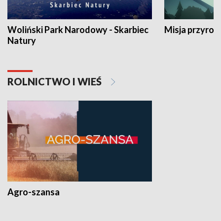
Woliński Park Narodowy - Skarbiec
Misja przyrod
Natury
ROLNICTWO I WIEŚ
Agro-szansa