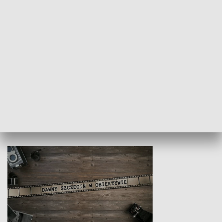
Z indeksem w ręku
Droga po suk
HISTORIA