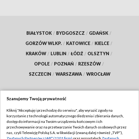
BIAŁYSTOK
/
BYDGOSZCZ
/
GDAŃSK
/
GORZÓW WLKP.
/
KATOWICE
/
KIELCE
/
KRAKÓW
/
LUBLIN
/
ŁÓDŹ
/
OLSZTYN
/
OPOLE
/
POZNAŃ
/
RZESZÓW
/
SZCZECIN
/
WARSZAWA
/
WROCŁAW
Szanujemy Twoją prywatność
Dołącz do nas:
Kliknij "Akceptuję i przechodzę do serwisu", aby wyrazić zgody na
korzystanie z technologii automatycznego śledzenia i zbierania danych,
TVP
dostęp do informacji na Twoim urządzeniu końcowym i ich
Abonament TVP
przechowywanie oraz na przetwarzanie Twoich danych osobowych przez
Regulamin TVP
nas, czyli Telewizję Polską S.A. w likwidacji (zwaną dalej również „TVP”),
Emisja w TVP
Polityka prywatności
Zaufanych Partnerów z IAB* (1201 firm)
oraz pozostałych
Zaufanych