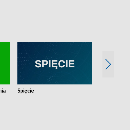
nia
Spięcie
Niedziałkow