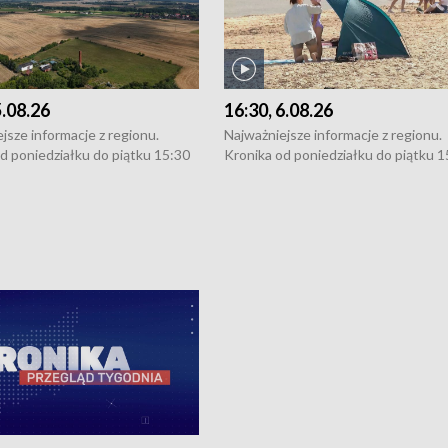
5.08.26
16:30, 6.08.26
jsze informacje z regionu.
Najważniejsze informacje z regionu.
d poniedziałku do piątku 15:30
Kronika od poniedziałku do piątku 1
16:30 (+ rozmowa), 18:30, 21:30.
(flesz), 16:30 (+ rozmowa), 18:30, 21
y i święta 15:30 i 16:30
W weekendy i święta 15:30 i 16:30
8:30 i 21:30. Dziennikarze czekają
(flesz), 18:30 i 21:30. Dziennikarze c
a zgłoszenia: Szczecin - tel. 91-
na Państwa zgłoszenia: Szczecin - te
0, Koszalin - tel. 94-34-50-054,
4 8-10-400, Koszalin - tel. 94-34-50
ronika@tvp.pl.
e-mail: kronika@tvp.pl.