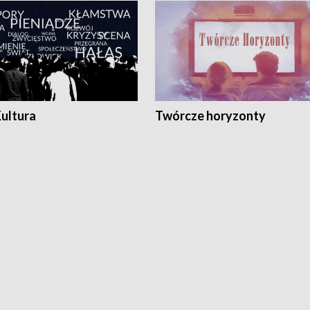
Kultura
Twórcze horyzonty