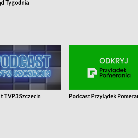
ąd Tygodnia
t TVP3 Szczecin
Podcast Przylądek Pomera