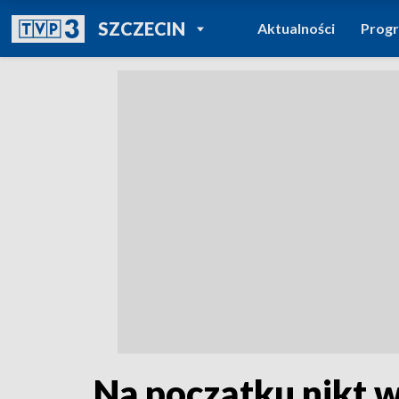
POWRÓT DO
SZCZECIN
Aktualności
Prog
TVP REGIONY
Na początku nikt w 