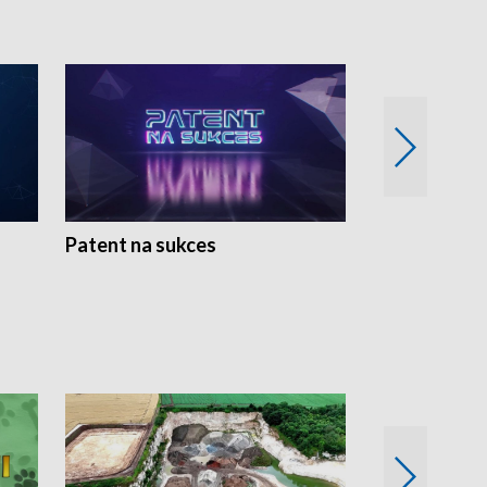
Patent na sukces
Rolnictwo w 