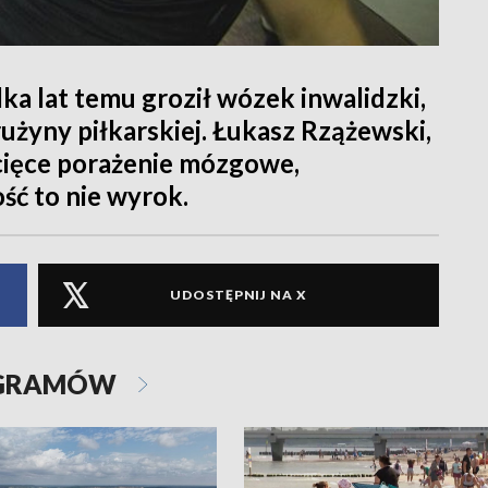
ka lat temu groził wózek inwalidzki,
rużyny piłkarskiej. Łukasz Rzążewski,
cięce porażenie mózgowe,
ść to nie wyrok.
UDOSTĘPNIJ NA X
OGRAMÓW