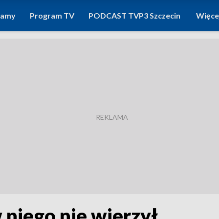
ramy
Program TV
PODCAST TVP3 Szczecin
Więce
niego nie wierzył...