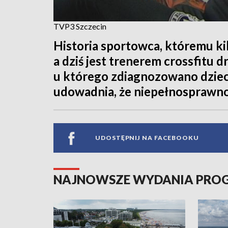
TVP3 Szczecin
Historia sportowca, któremu kil
a dziś jest trenerem crossfitu d
u którego zdiagnozowano dzie
udowadnia, że niepełnosprawno
UDOSTĘPNIJ NA FACEBOOKU
NAJNOWSZE WYDANIA PR