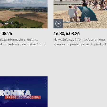
5.08.26
16:30, 6.08.26
jsze informacje z regionu.
Najważniejsze informacje z regionu.
d poniedziałku do piątku 15:30
Kronika od poniedziałku do piątku 1
16:30 (+ rozmowa), 18:30, 21:30.
(flesz), 16:30 (+ rozmowa), 18:30, 21
y i święta 15:30 i 16:30
W weekendy i święta 15:30 i 16:30
8:30 i 21:30. Dziennikarze czekają
(flesz), 18:30 i 21:30. Dziennikarze c
a zgłoszenia: Szczecin - tel. 91-
na Państwa zgłoszenia: Szczecin - te
0, Koszalin - tel. 94-34-50-054,
4 8-10-400, Koszalin - tel. 94-34-50
ronika@tvp.pl.
e-mail: kronika@tvp.pl.