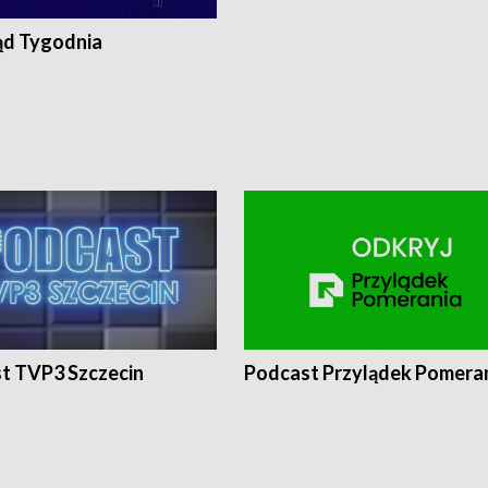
ąd Tygodnia
t TVP3 Szczecin
Podcast Przylądek Pomera