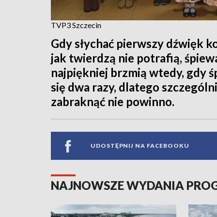
TVP3 Szczecin
Gdy słychać pierwszy dźwięk kol
jak twierdzą nie potrafią, śpiew
najpiękniej brzmią wtedy, gdy 
się dwa razy, dlatego szczegól
zabraknąć nie powinno.
UDOSTĘPNIJ NA FACEBOOKU
NAJNOWSZE WYDANIA PR