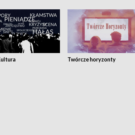
Kultura
Twórcze horyzonty