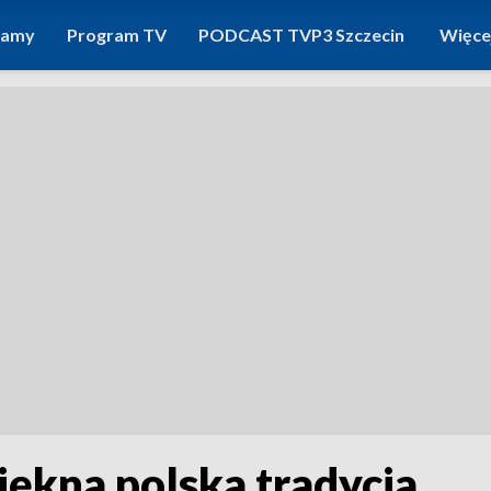
ramy
Program TV
PODCAST TVP3 Szczecin
Więce
iękna polska tradycja