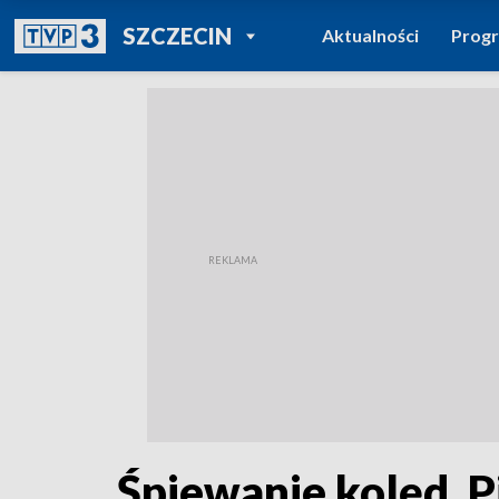
POWRÓT DO
SZCZECIN
Aktualności
Prog
TVP REGIONY
Śpiewanie kolęd. P