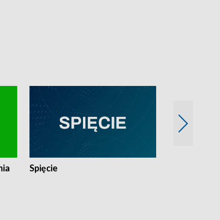
nia
Spięcie
Niedziałkow