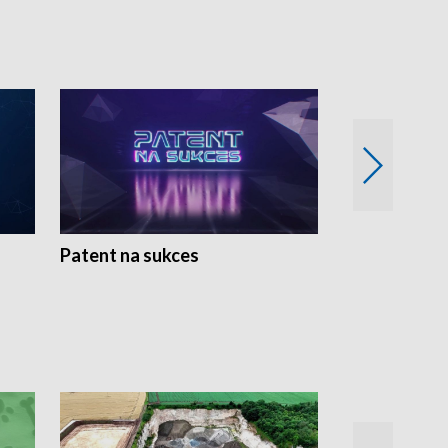
Patent na sukces
Rolnictwo w 