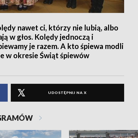
ędy nawet ci, którzy nie lubią, albo
ają w głos. Kolędy jednoczą i
śpiewamy je razem. A kto śpiewa modli
nie w okresie Świąt śpiewów
UDOSTĘPNIJ NA X
OGRAMÓW