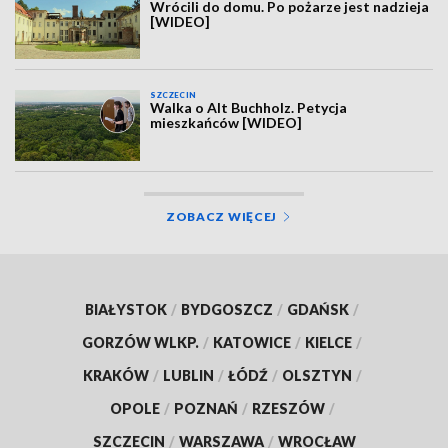
Wrócili do domu. Po pożarze jest nadzieja
[WIDEO]
SZCZECIN
Walka o Alt Buchholz. Petycja
mieszkańców [WIDEO]
ZOBACZ WIĘCEJ
BIAŁYSTOK
/
BYDGOSZCZ
/
GDAŃSK
/
GORZÓW WLKP.
/
KATOWICE
/
KIELCE
/
KRAKÓW
/
LUBLIN
/
ŁÓDŹ
/
OLSZTYN
/
OPOLE
/
POZNAŃ
/
RZESZÓW
/
SZCZECIN
/
WARSZAWA
/
WROCŁAW