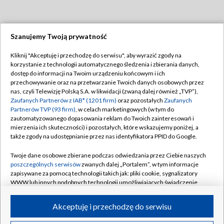
Szanujemy Twoją prywatność
Dołącz do nas:
Kliknij "Akceptuję i przechodzę do serwisu", aby wyrazić zgody na
korzystanie z technologii automatycznego śledzenia i zbierania danych,
TVP
dostęp do informacji na Twoim urządzeniu końcowym i ich
Abonament TVP
przechowywanie oraz na przetwarzanie Twoich danych osobowych przez
Regulamin TVP
nas, czyli Telewizję Polską S.A. w likwidacji (zwaną dalej również „TVP”),
Emisja w TVP
Polityka prywatności
Zaufanych Partnerów z IAB* (1201 firm)
oraz pozostałych
Zaufanych
Partnerów TVP (93 firm)
, w celach marketingowych (w tym do
Centrum informacji TVP
Moje zgody
zautomatyzowanego dopasowania reklam do Twoich zainteresowań i
mierzenia ich skuteczności) i pozostałych, które wskazujemy poniżej, a
Naziemna Telewizja Cyfrowa
Pomoc
także zgody na udostępnianie przez nas identyfikatora PPID do Google.
Sklep TVP
Biuro reklamy
Twoje dane osobowe zbierane podczas odwiedzania przez Ciebie naszych
Rada Programowa
Kontakt
poszczególnych serwisów
zwanych dalej „Portalem”, w tym informacje
zapisywane za pomocą technologii takich jak: pliki cookie, sygnalizatory
System NOS
WWW lub innych podobnych technologii umożliwiających świadczenie
dopasowanych i bezpiecznych usług, personalizację treści oraz reklam,
Informacje o nadawcy
Kanały
udostępnianie funkcji mediów społecznościowych oraz analizowanie
Akceptuję i przechodzę do serwisu
ruchu w Internecie.
Program dla prasy
©2026 Telewizja Polska S.A. w likwidacji