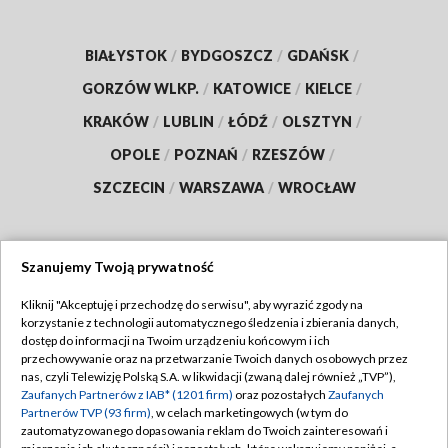
BIAŁYSTOK
/
BYDGOSZCZ
/
GDAŃSK
/
GORZÓW WLKP.
/
KATOWICE
/
KIELCE
/
KRAKÓW
/
LUBLIN
/
ŁÓDŹ
/
OLSZTYN
/
OPOLE
/
POZNAŃ
/
RZESZÓW
/
SZCZECIN
/
WARSZAWA
/
WROCŁAW
Szanujemy Twoją prywatność
Dołącz do nas:
Kliknij "Akceptuję i przechodzę do serwisu", aby wyrazić zgody na
korzystanie z technologii automatycznego śledzenia i zbierania danych,
TVP
dostęp do informacji na Twoim urządzeniu końcowym i ich
Abonament TVP
przechowywanie oraz na przetwarzanie Twoich danych osobowych przez
Regulamin TVP
nas, czyli Telewizję Polską S.A. w likwidacji (zwaną dalej również „TVP”),
Emisja w TVP
Polityka prywatności
Zaufanych Partnerów z IAB* (1201 firm)
oraz pozostałych
Zaufanych
Partnerów TVP (93 firm)
, w celach marketingowych (w tym do
Centrum informacji TVP
Moje zgody
zautomatyzowanego dopasowania reklam do Twoich zainteresowań i