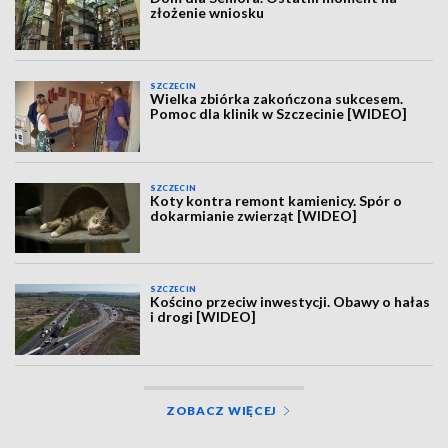
złożenie wniosku
SZCZECIN
Wielka zbiórka zakończona sukcesem.
Pomoc dla klinik w Szczecinie [WIDEO]
SZCZECIN
Koty kontra remont kamienicy. Spór o
dokarmianie zwierząt [WIDEO]
SZCZECIN
Kościno przeciw inwestycji. Obawy o hałas
i drogi [WIDEO]
ZOBACZ WIĘCEJ