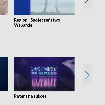
Region - Społeczeństwo -
Bez Barier
Wsparcie
Patent na sukces
Rolnictwo w 