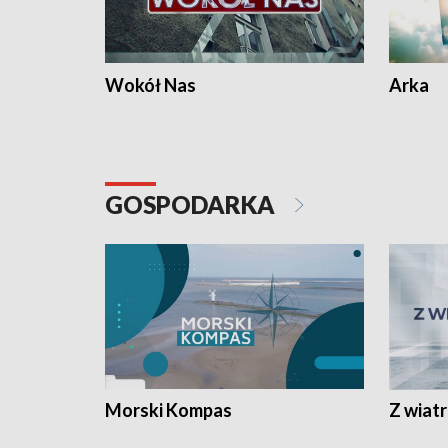
Wokół Nas
Arka
GOSPODARKA
Morski Kompas
Z wiat