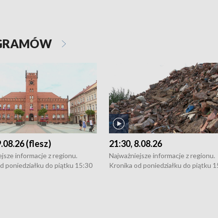
OGRAMÓW
9.08.26 (flesz)
21:30, 8.08.26
jsze informacje z regionu.
Najważniejsze informacje z regionu.
d poniedziałku do piątku 15:30
Kronika od poniedziałku do piątku 1
16:30 (+ rozmowa), 18:30, 21:30.
(flesz), 16:30 (+ rozmowa), 18:30, 21
y i święta 15:30 i 16:30
W weekendy i święta 15:30 i 16:30
8:30 i 21:30. Dziennikarze czekają
(flesz), 18:30 i 21:30. Dziennikarze c
a zgłoszenia: Szczecin - tel. 91-
na Państwa zgłoszenia: Szczecin - te
0, Koszalin - tel. 94-34-50-054,
4 8-10-400, Koszalin - tel. 94-34-50