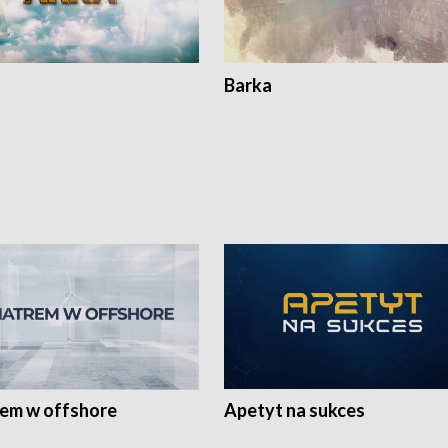
Barka
rem w offshore
Apetyt na sukces