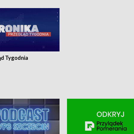
ronika@tvp.pl.
e-mail: kronika@tvp.pl.
ąd Tygodnia