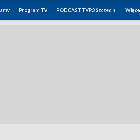
ramy
Program TV
PODCAST TVP3 Szczecin
Więce