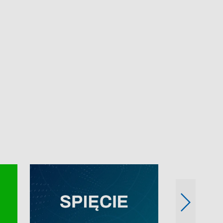
e-mail: kronika@tvp.pl.
e-mail: kronika@t