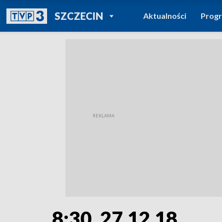
POWRÓT DO
SZCZECIN
Aktualności
Prog
TVP REGIONY
8:30, 27.12.18