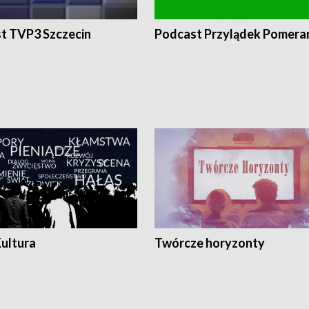
t TVP3 Szczecin
Podcast Przylądek Pomera
Kultura
Twórcze horyzonty