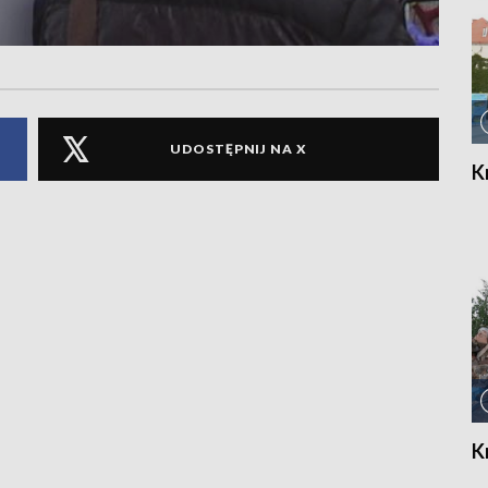
UDOSTĘPNIJ NA X
K
K