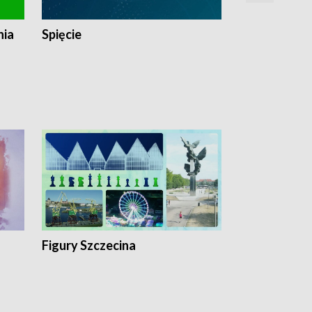
nia
Spięcie
Niedziałkow
Figury Szczecina