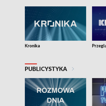
e-mail: kronika@tvp.pl.
e-mail: k
Kronika
Przegl
PUBLICYSTYKA