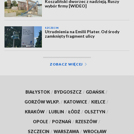
Koszaliński dworzec z nadzieją. Ruszy
wybór firmy [WIDEO]
SZCZECIN
Utrudnienia na Emilii Plater. Od środy
zamknięty fragment ulicy
ZOBACZ WIĘCEJ
BIAŁYSTOK
/
BYDGOSZCZ
/
GDAŃSK
/
GORZÓW WLKP.
/
KATOWICE
/
KIELCE
/
KRAKÓW
/
LUBLIN
/
ŁÓDŹ
/
OLSZTYN
/
OPOLE
/
POZNAŃ
/
RZESZÓW
/
SZCZECIN
/
WARSZAWA
/
WROCŁAW