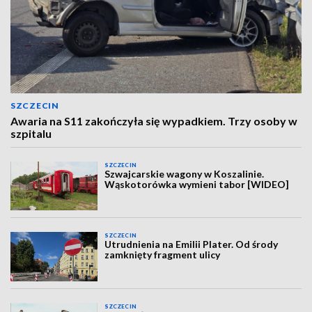
SZCZECIN
Awaria na S11 zakończyła się wypadkiem. Trzy osoby w
szpitalu
SZCZECIN
Szwajcarskie wagony w Koszalinie.
Wąskotorówka wymieni tabor [WIDEO]
SZCZECIN
Utrudnienia na Emilii Plater. Od środy
zamknięty fragment ulicy
SZCZECIN