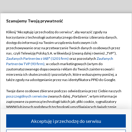
Szanujemy Twoją prywatność
Dołącz do nas:
Kliknij "Akceptuję i przechodzę do serwisu", aby wyrazić zgody na
korzystanie z technologii automatycznego śledzenia i zbierania danych,
TVP
dostęp do informacji na Twoim urządzeniu końcowym i ich
Abonament TVP
przechowywanie oraz na przetwarzanie Twoich danych osobowych przez
Regulamin TVP
nas, czyli Telewizję Polską S.A. w likwidacji (zwaną dalej również „TVP”),
Emisja w TVP
Polityka prywatności
Zaufanych Partnerów z IAB* (1201 firm)
oraz pozostałych
Zaufanych
Partnerów TVP (93 firm)
, w celach marketingowych (w tym do
Centrum informacji TVP
Moje zgody
zautomatyzowanego dopasowania reklam do Twoich zainteresowań i
mierzenia ich skuteczności) i pozostałych, które wskazujemy poniżej, a
Naziemna Telewizja Cyfrowa
Pomoc
także zgody na udostępnianie przez nas identyfikatora PPID do Google.
Sklep TVP
Biuro reklamy
Twoje dane osobowe zbierane podczas odwiedzania przez Ciebie naszych
Rada Programowa
Kontakt
poszczególnych serwisów
zwanych dalej „Portalem”, w tym informacje
zapisywane za pomocą technologii takich jak: pliki cookie, sygnalizatory
System NOS
WWW lub innych podobnych technologii umożliwiających świadczenie
dopasowanych i bezpiecznych usług, personalizację treści oraz reklam,
Informacje o nadawcy
Kanały
udostępnianie funkcji mediów społecznościowych oraz analizowanie
Akceptuję i przechodzę do serwisu
ruchu w Internecie.
Program dla prasy
©2026 Telewizja Polska S.A. w likwidacji