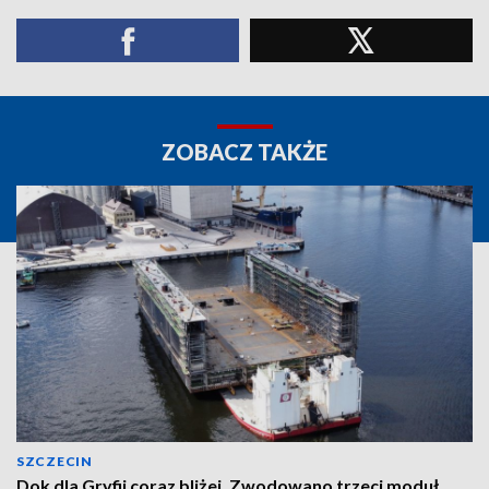
ZOBACZ TAKŻE
SZCZECIN
Dok dla Gryfii coraz bliżej. Zwodowano trzeci moduł