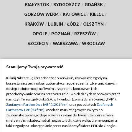
BIAŁYSTOK
/
BYDGOSZCZ
/
GDAŃSK
/
GORZÓW WLKP.
/
KATOWICE
/
KIELCE
/
KRAKÓW
/
LUBLIN
/
ŁÓDŹ
/
OLSZTYN
/
OPOLE
/
POZNAŃ
/
RZESZÓW
/
SZCZECIN
/
WARSZAWA
/
WROCŁAW
Szanujemy Twoją prywatność
Dołącz do nas:
Kliknij "Akceptuję i przechodzę do serwisu", aby wyrazić zgody na
korzystanie z technologii automatycznego śledzenia i zbierania danych,
TVP
dostęp do informacji na Twoim urządzeniu końcowym i ich
Abonament TVP
przechowywanie oraz na przetwarzanie Twoich danych osobowych przez
Regulamin TVP
nas, czyli Telewizję Polską S.A. w likwidacji (zwaną dalej również „TVP”),
Emisja w TVP
Polityka prywatności
Zaufanych Partnerów z IAB* (1201 firm)
oraz pozostałych
Zaufanych
Partnerów TVP (93 firm)
, w celach marketingowych (w tym do
Centrum informacji TVP
Moje zgody
zautomatyzowanego dopasowania reklam do Twoich zainteresowań i
mierzenia ich skuteczności) i pozostałych, które wskazujemy poniżej, a
Naziemna Telewizja Cyfrowa
Pomoc
także zgody na udostępnianie przez nas identyfikatora PPID do Google.
Sklep TVP