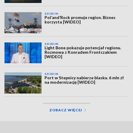
SZCZECIN
Pol’and’Rock promuje region. Biznes
korzysta [WIDEO]
SZCZECIN
Light Bone pokazuje potencjał regionu.
Rozmowa z Konradem Frontczakiem
[WIDEO]
SZCZECIN
Port w Stepnicy nabierze blasku. 6 mln zł
na modernizację [WIDEO]
ZOBACZ WIĘCEJ