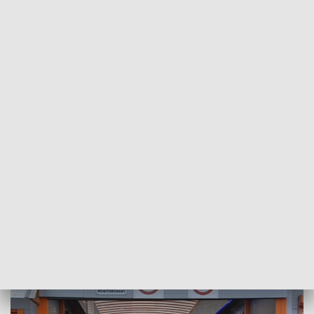
POWRÓT DO
SZCZECIN
TVP REGIONY
Protest handlowców z Polic. Przyczyną
podwyżka cen dzierżawy pawilonów
2018-12-27
Paulina Muskała/NS