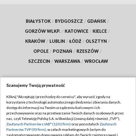
BIAŁYSTOK
/
BYDGOSZCZ
/
GDAŃSK
/
GORZÓW WLKP.
/
KATOWICE
/
KIELCE
/
KRAKÓW
/
LUBLIN
/
ŁÓDŹ
/
OLSZTYN
/
OPOLE
/
POZNAŃ
/
RZESZÓW
/
SZCZECIN
/
WARSZAWA
/
WROCŁAW
Szanujemy Twoją prywatność
Dołącz do nas:
Kliknij "Akceptuję i przechodzę do serwisu", aby wyrazić zgody na
korzystanie z technologii automatycznego śledzenia i zbierania danych,
TVP
dostęp do informacji na Twoim urządzeniu końcowym i ich
Abonament TVP
przechowywanie oraz na przetwarzanie Twoich danych osobowych przez
Regulamin TVP
nas, czyli Telewizję Polską S.A. w likwidacji (zwaną dalej również „TVP”),
Emisja w TVP
Polityka prywatności
Zaufanych Partnerów z IAB* (1201 firm)
oraz pozostałych
Zaufanych
Partnerów TVP (93 firm)
, w celach marketingowych (w tym do
Centrum informacji TVP
Moje zgody
zautomatyzowanego dopasowania reklam do Twoich zainteresowań i