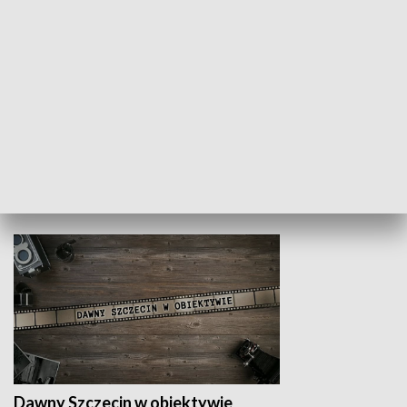
Z indeksem w ręku
Droga po suk
HISTORIA
Dawny Szczecin w obiektywie