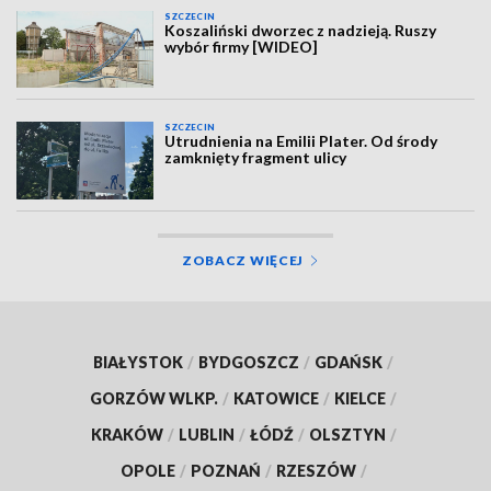
SZCZECIN
Koszaliński dworzec z nadzieją. Ruszy
wybór firmy [WIDEO]
SZCZECIN
Utrudnienia na Emilii Plater. Od środy
zamknięty fragment ulicy
ZOBACZ WIĘCEJ
BIAŁYSTOK
/
BYDGOSZCZ
/
GDAŃSK
/
GORZÓW WLKP.
/
KATOWICE
/
KIELCE
/
KRAKÓW
/
LUBLIN
/
ŁÓDŹ
/
OLSZTYN
/
OPOLE
/
POZNAŃ
/
RZESZÓW
/