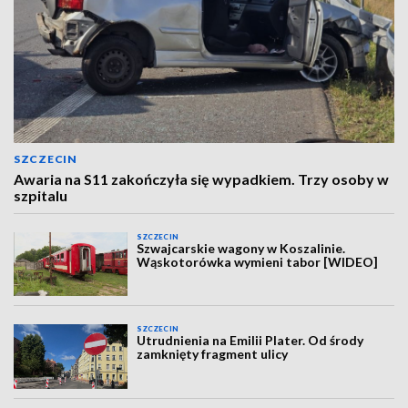
SZCZECIN
Awaria na S11 zakończyła się wypadkiem. Trzy osoby w
szpitalu
SZCZECIN
Szwajcarskie wagony w Koszalinie.
Wąskotorówka wymieni tabor [WIDEO]
SZCZECIN
Utrudnienia na Emilii Plater. Od środy
zamknięty fragment ulicy