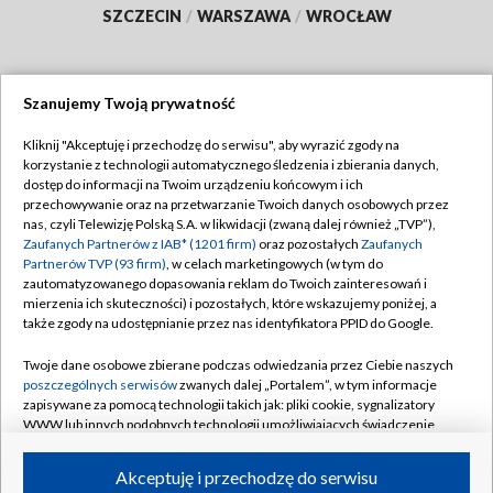
SZCZECIN
/
WARSZAWA
/
WROCŁAW
Szanujemy Twoją prywatność
Dołącz do nas:
Kliknij "Akceptuję i przechodzę do serwisu", aby wyrazić zgody na
korzystanie z technologii automatycznego śledzenia i zbierania danych,
TVP
dostęp do informacji na Twoim urządzeniu końcowym i ich
Abonament TVP
przechowywanie oraz na przetwarzanie Twoich danych osobowych przez
Regulamin TVP
nas, czyli Telewizję Polską S.A. w likwidacji (zwaną dalej również „TVP”),
Emisja w TVP
Polityka prywatności
Zaufanych Partnerów z IAB* (1201 firm)
oraz pozostałych
Zaufanych
Partnerów TVP (93 firm)
, w celach marketingowych (w tym do
Centrum informacji TVP
Moje zgody
zautomatyzowanego dopasowania reklam do Twoich zainteresowań i
mierzenia ich skuteczności) i pozostałych, które wskazujemy poniżej, a
Naziemna Telewizja Cyfrowa
Pomoc
także zgody na udostępnianie przez nas identyfikatora PPID do Google.
Sklep TVP
Biuro reklamy
Twoje dane osobowe zbierane podczas odwiedzania przez Ciebie naszych
Rada Programowa
Kontakt
poszczególnych serwisów
zwanych dalej „Portalem”, w tym informacje
zapisywane za pomocą technologii takich jak: pliki cookie, sygnalizatory
System NOS
WWW lub innych podobnych technologii umożliwiających świadczenie
dopasowanych i bezpiecznych usług, personalizację treści oraz reklam,
Informacje o nadawcy
Kanały
udostępnianie funkcji mediów społecznościowych oraz analizowanie
Akceptuję i przechodzę do serwisu
ruchu w Internecie.
Program dla prasy