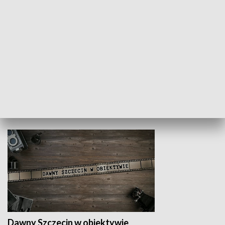
Z indeksem w ręku
Droga po suk
HISTORIA
Dawny Szczecin w obiektywie