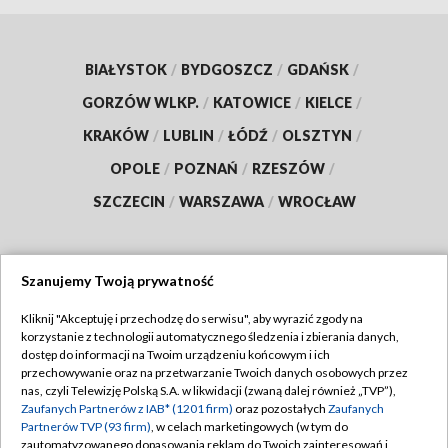
BIAŁYSTOK
/
BYDGOSZCZ
/
GDAŃSK
/
GORZÓW WLKP.
/
KATOWICE
/
KIELCE
/
KRAKÓW
/
LUBLIN
/
ŁÓDŹ
/
OLSZTYN
/
OPOLE
/
POZNAŃ
/
RZESZÓW
/
SZCZECIN
/
WARSZAWA
/
WROCŁAW
Szanujemy Twoją prywatność
Dołącz do nas:
Kliknij "Akceptuję i przechodzę do serwisu", aby wyrazić zgody na
korzystanie z technologii automatycznego śledzenia i zbierania danych,
TVP
dostęp do informacji na Twoim urządzeniu końcowym i ich
Abonament TVP
przechowywanie oraz na przetwarzanie Twoich danych osobowych przez
Regulamin TVP
nas, czyli Telewizję Polską S.A. w likwidacji (zwaną dalej również „TVP”),
Emisja w TVP
Polityka prywatności
Zaufanych Partnerów z IAB* (1201 firm)
oraz pozostałych
Zaufanych
Partnerów TVP (93 firm)
, w celach marketingowych (w tym do
Centrum informacji TVP
Moje zgody
zautomatyzowanego dopasowania reklam do Twoich zainteresowań i