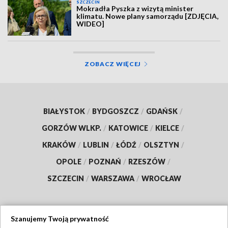
SZCZECIN
Mokradła Pyszka z wizytą minister
klimatu. Nowe plany samorządu [ZDJĘCIA,
WIDEO]
ZOBACZ WIĘCEJ
BIAŁYSTOK
/
BYDGOSZCZ
/
GDAŃSK
/
GORZÓW WLKP.
/
KATOWICE
/
KIELCE
/
KRAKÓW
/
LUBLIN
/
ŁÓDŹ
/
OLSZTYN
/
OPOLE
/
POZNAŃ
/
RZESZÓW
/
SZCZECIN
/
WARSZAWA
/
WROCŁAW
Szanujemy Twoją prywatność
Dołącz do nas: