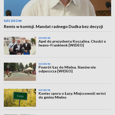
SZCZECIN
Remis w komisji. Mandat radnego Dudka bez decyzji
SZCZECIN
Apel do prezydenta Koszalina. Chodzi o
Iwano-Frankiwsk [WIDEO]
SZCZECIN
Powrót Łaz do Mielna. Sianów nie
odpuszcza [WIDEO]
SZCZECIN
Koniec sporu o Łazy. Miejscowość wróci
do gminy Mielno