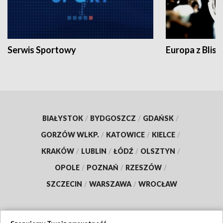
Serwis Sportowy
Europa z Blisk
BIAŁYSTOK
/
BYDGOSZCZ
/
GDAŃSK
/
GORZÓW WLKP.
/
KATOWICE
/
KIELCE
/
KRAKÓW
/
LUBLIN
/
ŁÓDŹ
/
OLSZTYN
/
OPOLE
/
POZNAŃ
/
RZESZÓW
/
SZCZECIN
/
WARSZAWA
/
WROCŁAW