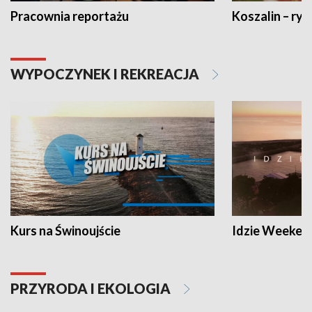
Pracownia reportażu
Koszalin – ryt
WYPOCZYNEK I REKREACJA
Kurs na Świnoujście
Idzie Weeken
PRZYRODA I EKOLOGIA