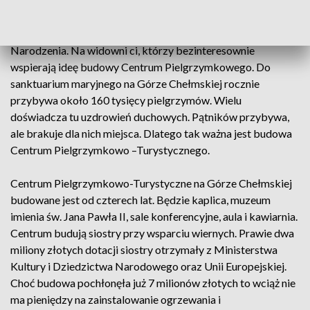
charytatywnie.
To był wyjątkowy koncert w klimacie świąt Bożego
Narodzenia. Na widowni ci, którzy bezinteresownie
wspierają ideę budowy Centrum Pielgrzymkowego. Do
sanktuarium maryjnego na Górze Chełmskiej rocznie
przybywa około 160 tysięcy pielgrzymów. Wielu
doświadcza tu uzdrowień duchowych. Pątników przybywa,
ale brakuje dla nich miejsca. Dlatego tak ważna jest budowa
Centrum Pielgrzymkowo –Turystycznego.
Centrum Pielgrzymkowo-Turystyczne na Górze Chełmskiej
budowane jest od czterech lat. Będzie kaplica, muzeum
imienia św. Jana Pawła II, sale konferencyjne, aula i kawiarnia.
Centrum budują siostry przy wsparciu wiernych. Prawie dwa
miliony złotych dotacji siostry otrzymały z Ministerstwa
Kultury i Dziedzictwa Narodowego oraz Unii Europejskiej.
Choć budowa pochłonęła już 7 milionów złotych to wciąż nie
ma pieniędzy na zainstalowanie ogrzewania i