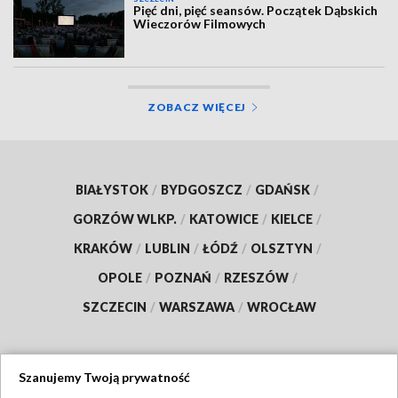
Pięć dni, pięć seansów. Początek Dąbskich
Wieczorów Filmowych
ZOBACZ WIĘCEJ
BIAŁYSTOK
/
BYDGOSZCZ
/
GDAŃSK
/
GORZÓW WLKP.
/
KATOWICE
/
KIELCE
/
KRAKÓW
/
LUBLIN
/
ŁÓDŹ
/
OLSZTYN
/
OPOLE
/
POZNAŃ
/
RZESZÓW
/
SZCZECIN
/
WARSZAWA
/
WROCŁAW
Szanujemy Twoją prywatność
Dołącz do nas: