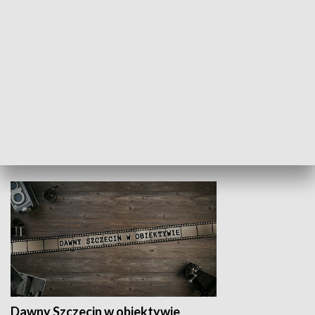
Z indeksem w ręku
Droga po suk
HISTORIA
Dawny Szczecin w obiektywie