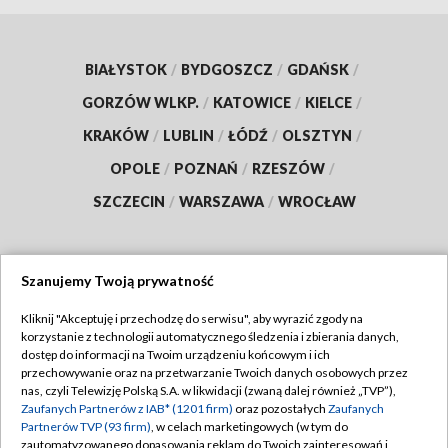
BIAŁYSTOK
/
BYDGOSZCZ
/
GDAŃSK
/
GORZÓW WLKP.
/
KATOWICE
/
KIELCE
/
KRAKÓW
/
LUBLIN
/
ŁÓDŹ
/
OLSZTYN
/
OPOLE
/
POZNAŃ
/
RZESZÓW
/
SZCZECIN
/
WARSZAWA
/
WROCŁAW
Szanujemy Twoją prywatność
Dołącz do nas:
Kliknij "Akceptuję i przechodzę do serwisu", aby wyrazić zgody na
korzystanie z technologii automatycznego śledzenia i zbierania danych,
TVP
dostęp do informacji na Twoim urządzeniu końcowym i ich
Abonament TVP
przechowywanie oraz na przetwarzanie Twoich danych osobowych przez
Regulamin TVP
nas, czyli Telewizję Polską S.A. w likwidacji (zwaną dalej również „TVP”),
Emisja w TVP
Polityka prywatności
Zaufanych Partnerów z IAB* (1201 firm)
oraz pozostałych
Zaufanych
Partnerów TVP (93 firm)
, w celach marketingowych (w tym do
Centrum informacji TVP
Moje zgody
zautomatyzowanego dopasowania reklam do Twoich zainteresowań i