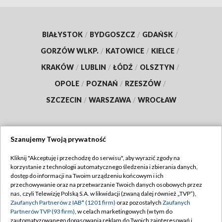
BIAŁYSTOK
/
BYDGOSZCZ
/
GDAŃSK
/
GORZÓW WLKP.
/
KATOWICE
/
KIELCE
/
KRAKÓW
/
LUBLIN
/
ŁÓDŹ
/
OLSZTYN
/
OPOLE
/
POZNAŃ
/
RZESZÓW
/
SZCZECIN
/
WARSZAWA
/
WROCŁAW
Szanujemy Twoją prywatność
Dołącz do nas:
Kliknij "Akceptuję i przechodzę do serwisu", aby wyrazić zgody na
korzystanie z technologii automatycznego śledzenia i zbierania danych,
TVP
dostęp do informacji na Twoim urządzeniu końcowym i ich
Abonament TVP
przechowywanie oraz na przetwarzanie Twoich danych osobowych przez
Regulamin TVP
nas, czyli Telewizję Polską S.A. w likwidacji (zwaną dalej również „TVP”),
Emisja w TVP
Polityka prywatności
Zaufanych Partnerów z IAB* (1201 firm)
oraz pozostałych
Zaufanych
Partnerów TVP (93 firm)
, w celach marketingowych (w tym do
Centrum informacji TVP
Moje zgody
zautomatyzowanego dopasowania reklam do Twoich zainteresowań i