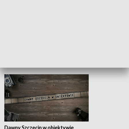
Z indeksem w ręku
Droga po suk
HISTORIA
Dawny Szczecin w obiektywie