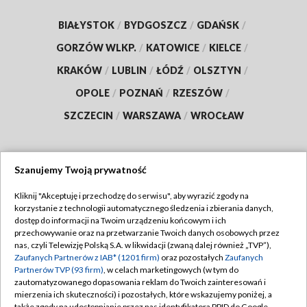
BIAŁYSTOK
/
BYDGOSZCZ
/
GDAŃSK
/
GORZÓW WLKP.
/
KATOWICE
/
KIELCE
/
KRAKÓW
/
LUBLIN
/
ŁÓDŹ
/
OLSZTYN
/
OPOLE
/
POZNAŃ
/
RZESZÓW
/
SZCZECIN
/
WARSZAWA
/
WROCŁAW
Szanujemy Twoją prywatność
Dołącz do nas:
Kliknij "Akceptuję i przechodzę do serwisu", aby wyrazić zgody na
korzystanie z technologii automatycznego śledzenia i zbierania danych,
TVP
dostęp do informacji na Twoim urządzeniu końcowym i ich
Abonament TVP
przechowywanie oraz na przetwarzanie Twoich danych osobowych przez
Regulamin TVP
nas, czyli Telewizję Polską S.A. w likwidacji (zwaną dalej również „TVP”),
Emisja w TVP
Polityka prywatności
Zaufanych Partnerów z IAB* (1201 firm)
oraz pozostałych
Zaufanych
Partnerów TVP (93 firm)
, w celach marketingowych (w tym do
Centrum informacji TVP
Moje zgody
zautomatyzowanego dopasowania reklam do Twoich zainteresowań i
mierzenia ich skuteczności) i pozostałych, które wskazujemy poniżej, a
Naziemna Telewizja Cyfrowa
Pomoc
także zgody na udostępnianie przez nas identyfikatora PPID do Google.