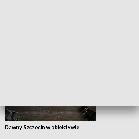
Z indeksem w ręku
Droga po suk
HISTORIA
Dawny Szczecin w obiektywie